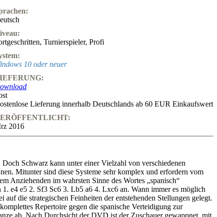
prachen:
eutsch
iveau:
ortgeschritten
,
Turnierspieler
,
Profi
ystem:
indows 10 oder neuer
IEFERUNG:
ownload
ost
ostenlose Lieferung innerhalb Deutschlands ab 60 EUR Einkaufswert
ERÖFFENTLICHT:
rz 2016
en. Doch Schwarz kann unter einer Vielzahl von verschiedenen
ennen. Mitunter sind diese Systeme sehr komplex und erfordern vom
n dem Anziehenden im wahrsten Sinne des Wortes „spanisch“
h 1. e4 e5 2. Sf3 Sc6 3. Lb5 a6 4. Lxc6 an. Wann immer es möglich
 auf die strategischen Feinheiten der entstehenden Stellungen gelegt.
omplettes Repertoire gegen die spanische Verteidigung zur
 Ganze ab. Nach Durchsicht der DVD ist der Zuschauer gewappnet, mit