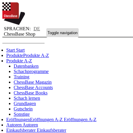
SPRACHEN:
DE
Toggle navigation
ChessBase Shop
Start
Start
Produkte
Produkte A-Z
Produkte A-Z
Datenbanken
Schachprogramme
Training
ChessBase Magazin
ChessBase Accounts
ChessBase Books
Schach lernen
Grundlagen
Gutschein
Sonstige
Eröffnungen
Eröffnungen A-Z
Eröffnungen A-Z
Autoren
Autoren
Einkaufsberater
Einkaufsberater