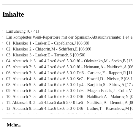
Inhalte
Einführung [07:41]
Ein komplettes Weiß-Repertoire mit der Spanisch-Abtauschvariante: 1.e4 
01: Klassiker 1 - Lasker,E - Capablanca,J [08:38]
02: Klassiker 2 - Chigorin,M - Schiffers,E [08:09]
03: Klassiker 3 - Lasker,E - Tarrasch,S [09:50]
04: Abtausch 1: 3...a6 4.Lxc6 dxc6 5.0-0 f6 - Oleksienko,M - Socko,B [13
05: Abtausch 2: 3...a6 4.Lxc6 dxc6 5.0-0 f6 - Heimann,A - Naiditsch,A [0
06: Abtausch 3: 3...a6 4.Lxc6 dxc6 5.0-0 Dd6 - Caruana,F - Rapport,R [11
07: Abtausch 4: 3...a6 4.Lxc6 dxc6 5.0-0 Se7 - Howell,D - Nielsen,P [08:1
08: Abtausch 5: 3...a6 4.Lxc6 dxc6 5.0-0 Lg4 - Karjakin,S - Shirov,A [17:
09: Abtausch 6: 3...a6 4.Lxc6 dxc6 5.0-0 Ld6 - Magem Badals,J - Colin,V
10: Abtausch 7: 3...a6 4.Lxc6 dxc6 5.0-0 Df6 - Naiditsch,A - Maiorov,N [
11: Abtausch 8: 3...a6 4.Lxc6 dxc6 5.0-0 Le6 - Naiditsch,A - Demuth,A [0
12: Abtausch 9: 3...a6 4.Lxc6 bxc6 5.0-0 Df6 - Luther,T - Krasenkow,M [
13: Berliner Verteidigung Teil 1: 3...Sf6 4.d3 Lc5 5.Lxc6 dxc6 - Anand,V
14: Berliner Verteidigung Teil 2: 3...Sf6 4.d3 d6 5.0-0 Ld7 - Luther,T - Be
Mehr...
15: Steinitz-Verteidigung: 3...d6 4.d4 Ld7 5.Sc3 exd4 - Adams,M - Ehlvest
16: Nebenvarianten 1: 3...g6 - Naiditsch,A - Stevic,H [08:48]