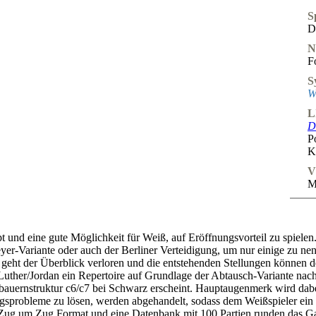
S
D
N
F
S
W
L
D
P
K
V
M
pt und eine gute Möglichkeit für Weiß, auf Eröffnungsvorteil zu spiel
eyer-Variante oder auch der Berliner Verteidigung, um nur einige zu n
n, geht der Überblick verloren und die entstehenden Stellungen könne
Luther/Jordan ein Repertoire auf Grundlage der Abtausch-Variante nac
bauernstruktur c6/c7 bei Schwarz erscheint. Hauptaugenmerk wird dabei
sprobleme zu lösen, werden abgehandelt, sodass dem Weißspieler ein k
rten Zug um Zug Format und eine Datenbank mit 100 Partien runden das