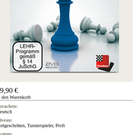
Hotline
Chessbase
Accounts
Mitgliedschaft
Dukaten
Schachprogramme
Fritz
ChessBase
Programmpakete
Programm-
Upgrade
Datenbank
CB-
9,90 €
Pakete
n den Warenkorb
Training
prachen:
Eröffnung
eutsch
Mittelspiel
Endspiel
iveau:
Master
ortgeschritten
,
Turnierspieler
,
Profi
Class
Weltmeisterschach
ystem: