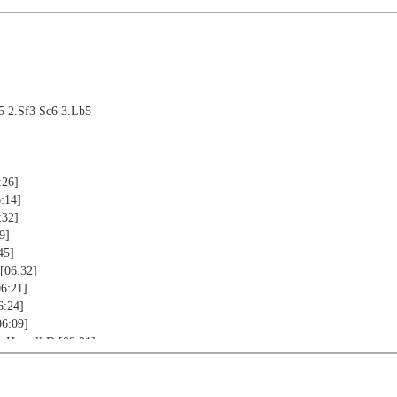
e5 2.Sf3 Sc6 3.Lb5
:26]
6:14]
:32]
9]
45]
 [06:32]
06:21]
6:24]
06:09]
 - Howell,D [08:21]
llini,F [09:06]
,J [09:30]