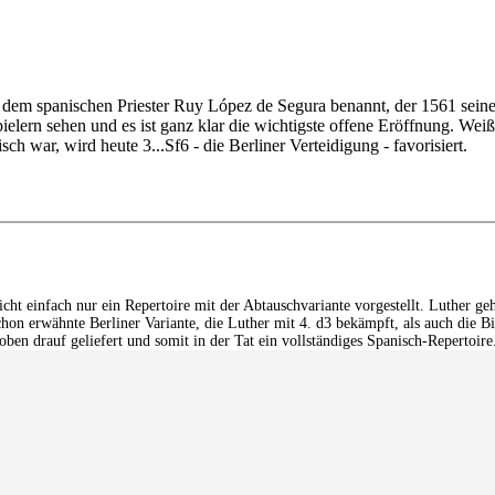
ch dem spanischen Priester Ruy López de Segura benannt, der 1561 seine
lern sehen und es ist ganz klar die wichtigste offene Eröffnung. Weiß
h war, wird heute 3...Sf6 - die Berliner Verteidigung - favorisiert.
ht einfach nur ein Repertoire mit der Abtauschvariante vorgestellt. Luther geh
on erwähnte Berliner Variante, die Luther mit 4. d3 bekämpft, als auch die Bir
n drauf geliefert und somit in der Tat ein vollständiges Spanisch-Repertoire