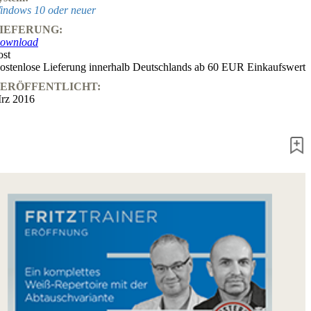
Fritz&Fertig
indows 10 oder neuer
Monographie
IEFERUNG:
60
ownload
Minuten
ost
FritzTrainer
ostenlose Lieferung innerhalb Deutschlands ab 60 EUR Einkaufswert
Schach
ERÖFFENTLICHT:
lernen
rz 2016
Anfängerprodukte
ChessBase
Magazin
Magazin
Extra
Abonnement
Sonstiges
Ludwig
Boutique
Schachfilme
Gutschein
bestellen