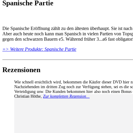
Spanische Partie
17: Nebenvarianten 2: 3...Sge7 - Svidler,P - Aronian,L [06:06]
18: Nebenvarianten 3: 3...f5 - Howell,D - Salem,A [12:41]
19: Nebenvarianten 4: 3...Lc5 - Shirov,A - Fedorchuk,S [07:56]
20: Nebenvarianten 5: 3...Sd4 - Saric,I - Carlsen,M [03:58]
Die Spanische Eröffnung zählt zu den ältesten überhaupt. Sie ist na
21: Nebenvarianten 6: 3...Lb4 - Balogh,C - Sedlak,N [05:45]
Aber auch heute noch kann man Spanisch in vielen Partien von Topspie
22: Zug um Zug - Solak,D - Kjartansson,G [14:41]
gegen den schwarzen Bauern e5. Während früher 3...a6 fast obligatorisc
Testfragen
23: Aufgabe 01 [02:28]
=> Weitere Produkte: Spanische Partie
24: Aufgabe 02 [01:08]
25: Aufgabe 03 [00:56]
26: Aufgabe 04 [01:49]
Rezensionen
27: Aufgabe 05 [00:29]
28: Aufgabe 06 [02:06]
Wie schnell ersichtlich wird, bekommen die Käufer dieser DVD hier nic
29: Aufgabe 07 [01:06]
Nachziehenden im dritten Zug noch zur Verfügung stehen, sei es die sch
30: Aufgabe 08 [01:57]
Verteidigung usw. Die Kunden bekommen hier also noch einen Bonus obe
31: Aufgabe 09 [01:52]
Christian Höthe
,
Zur kompletten Rezension...
32: Aufgabe 10 [01:23]
33: Aufgabe 11 [01:21]
34: Aufgabe 12 [01:53]
35: Aufgabe 13 [02:15]
36: Aufgabe 14 [00:52]
37: Aufgabe 15 [00:32]