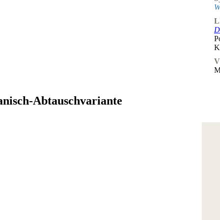
W
L
D
P
K
V
M
anisch-Abtauschvariante