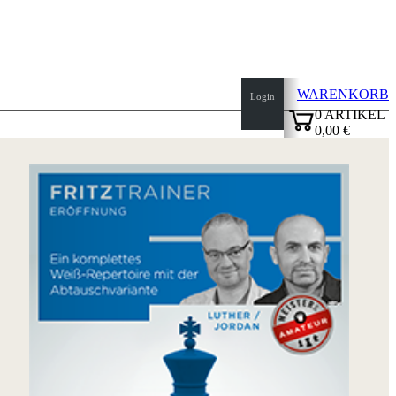
WARENKORB
Login
0
ARTIKEL
0,00 €
Seitenanfang
✔
Startseite
Neuheiten
Autoren
Eröffnungen
Impressum
AGB
Datenschutz
über
uns
FAQ
Lizenzen
Barrierefreiheit
Cookies
Management
Compliance