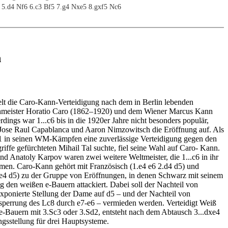
 5.d4 Nf6 6.c3 Bf5 7.g4 Nxe5 8.gxf5 Nc6
n
lt die Caro-Kann-Verteidigung nach dem in Berlin lebenden
hmeister Horatio Caro (1862–1920) und dem Wiener Marcus Kann
dings war 1...c6 bis in die 1920er Jahre nicht besonders populär,
 Jose Raul Capablanca und Aaron Nimzowitsch die Eröffnung auf. Als
1 in seinen WM-Kämpfen eine zuverlässige Verteidigung gegen den
riffe gefürchteten Mihail Tal suchte, fiel seine Wahl auf Caro- Kann.
und Anatoly Karpov waren zwei weitere Weltmeister, die 1...c6 in ihr
men. Caro-Kann gehört mit Französisch (1.e4 e6 2.d4 d5) und
e4 d5) zu der Gruppe von Eröffnungen, in denen Schwarz mit seinem
g den weißen e-Bauern attackiert. Dabei soll der Nachteil von
xponierte Stellung der Dame auf d5 – und der Nachteil von
sperrung des Lc8 durch e7-e6 – vermieden werden. Verteidigt Weiß
e-Bauern mit 3.Sc3 oder 3.Sd2, entsteht nach dem Abtausch 3...dxe4
gsstellung für drei Hauptsysteme.