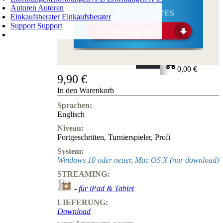
Autoren
Autoren
Einkaufsberater
Einkaufsberater
Support
Support
WARENKORB
Login
0
ARTIKEL
0,00 €
9,90 €
✔
In den Warenkorb
Sprachen:
Englisch
Niveau:
Fortgeschritten
,
Turnierspieler
,
Profi
System:
Windows 10 oder neuer, Mac OS X (nur download)
STREAMING:
-
für iPad & Tablet
LIEFERUNG:
Download