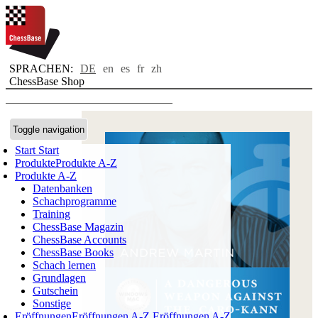
SPRACHEN:
DE
en
es
fr
zh
ChessBase Shop
Toggle navigation
Start
Start
Produkte
Produkte A-Z
Produkte A-Z
Datenbanken
Schachprogramme
Training
ChessBase Magazin
ChessBase Accounts
ChessBase Books
Schach lernen
Grundlagen
Gutschein
Sonstige
Eröffnungen
Eröffnungen A-Z
Eröffnungen A-Z