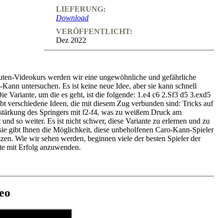
LIEFERUNG:
Download
VERÖFFENTLICHT:
Dez 2022
uten-Videokurs werden wir eine ungewöhnliche und gefährliche
Kann untersuchen. Es ist keine neue Idee, aber sie kann schnell
e Variante, um die es geht, ist die folgende: 1.e4 c6 2.Sf3 d5 3.exd5
bt verschiedene Ideen, die mit diesem Zug verbunden sind: Tricks auf
rstärkung des Springers mit f2-f4, was zu weißem Druck am
 und so weiter. Es ist nicht schwer, diese Variante zu erlernen und zu
sie gibt Ihnen die Möglichkeit, diese unbeholfenen Caro-Kann-Spieler
tzen. Wie wir sehen werden, beginnen viele der besten Spieler der
nte mit Erfolg anzuwenden.
deo