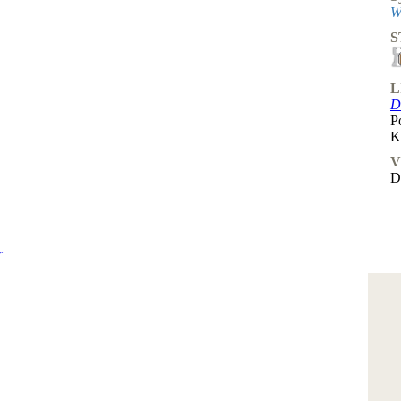
W
S
L
D
P
K
V
D
r