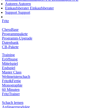
Mitgliedschaft
Autoren
Autoren
Dukaten
Einkaufsberater
Einkaufsberater
Support
Support
Schachprogramme
Fritz
ChessBase
Programmpakete
Programm-Upgrade
Datenbank
CB-Pakete
Training
Eröffnung
Mittelspiel
Endspiel
Master Class
Weltmeisterschach
Fritz&Fertig
Monographie
60 Minuten
FritzTrainer
Schach lernen
Anfängerprodukte