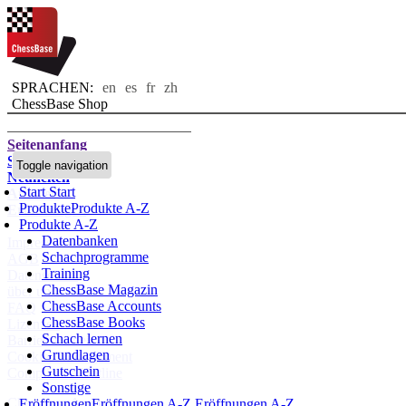
SPRACHEN:
en
es
fr
zh
ChessBase Shop
Seitenanfang
Startseite
Toggle navigation
Neuheiten
Start
Start
Autoren
Produkte
Produkte A-Z
Eröffnungen
Produkte A-Z
Datenbanken
Impressum
Schachprogramme
AGB
Training
Datenschutz
ChessBase Magazin
über uns
ChessBase Accounts
FAQ
ChessBase Books
Lizenzen
Schach lernen
Barrierefreiheit
Grundlagen
Cookies Management
Gutschein
Compliance Hotline
Sonstige
Chessbase Accounts
Eröffnungen
Eröffnungen A-Z
Eröffnungen A-Z