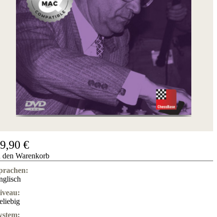
9,90 €
n den Warenkorb
prachen:
nglisch
iveau:
eliebig
ystem: