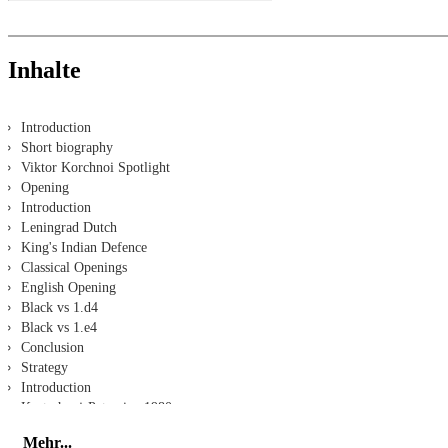
Inhalte
Introduction
Short biography
Viktor Korchnoi Spotlight
Opening
Introduction
Leningrad Dutch
King's Indian Defence
Classical Openings
English Opening
Black vs 1.d4
Black vs 1.e4
Conclusion
Strategy
Introduction
Kortschnoj-Petrosian 1980
Korchnoi-Petrosian, Candidates 1980
Mehr...
Kortschnoj-Jussupov 1981