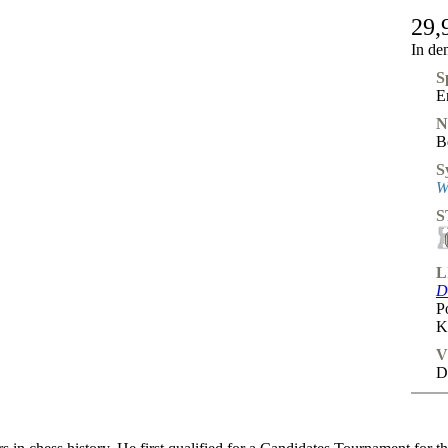
29,
In de
S
E
N
B
S
W
S
L
D
P
K
V
D