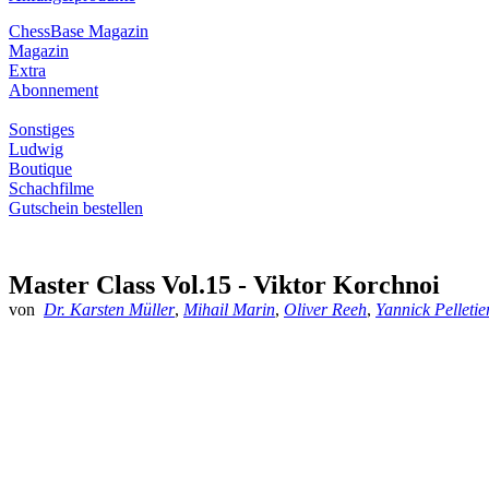
ChessBase Magazin
Magazin
Extra
Abonnement
Sonstiges
Ludwig
Boutique
Schachfilme
Gutschein bestellen
Master Class Vol.15 - Viktor Korchnoi
von
Dr. Karsten Müller
,
Mihail Marin
,
Oliver Reeh
,
Yannick Pelletie