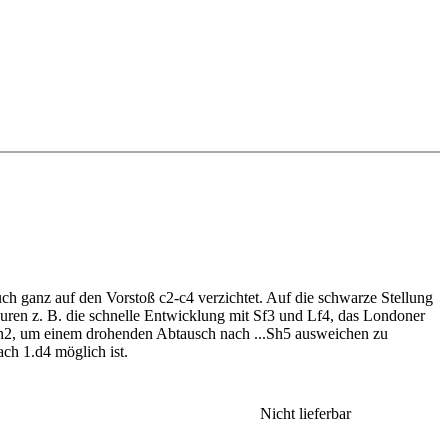
Systems, aber der Erfolg gibt Weiß natürlich recht. Vielleicht wollen
000 Partien – die menschliche Theorie muss sich hier mit 450 Partien
von Spezialisten). Unter den Kommentatoren befinden sich einige
yse [14:48]
h ganz auf den Vorstoß c2-c4 verzichtet. Auf die schwarze Stellung
teuren z. B. die schnelle Entwicklung mit Sf3 und Lf4, das Londoner
uf h2, um einem drohenden Abtausch nach ...Sh5 ausweichen zu
ireiter Spieler kann man die Partien nach Häufigkeit sortieren (mit
ach 1.d4 möglich ist.
 Magnus Carlsen ist mit 125 Partien vertreten. Es lohnt sich, die
Nicht lieferbar