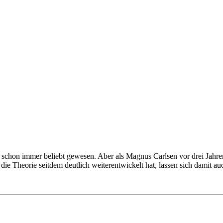
n schon immer beliebt gewesen. Aber als Magnus Carlsen vor drei Jahre
ie Theorie seitdem deutlich weiterentwickelt hat, lassen sich damit au
Jahr einen meiner größten Träume erfüllen können: ich bin Schnellsch
ozent. Seit 2 Jahren beschäftige ich mich intensiv mit dieser Eröffn
h zu einem besseren Verständnis der Londoner Strukturen verhelfen, d
uerungen der Europameisterin bereit, die den Gegner durch taktische