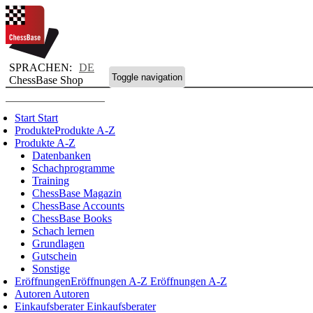
SPRACHEN:
DE
Toggle navigation
ChessBase Shop
Start
Start
Produkte
Produkte A-Z
Produkte A-Z
Datenbanken
Schachprogramme
Training
ChessBase Magazin
ChessBase Accounts
ChessBase Books
Schach lernen
Grundlagen
Gutschein
Sonstige
Eröffnungen
Eröffnungen A-Z
Eröffnungen A-Z
Autoren
Autoren
Einkaufsberater
Einkaufsberater