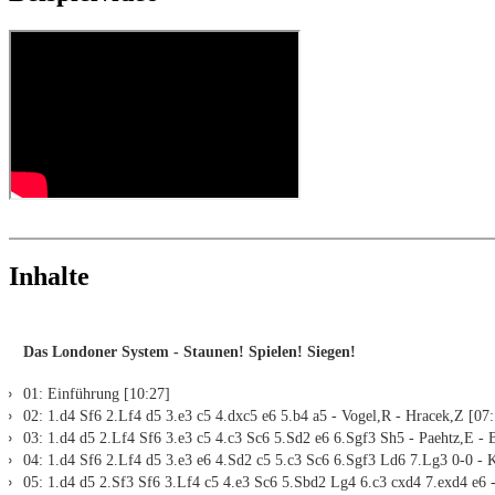
Varianten lernen: In der ChessBase WebApp Opening per Autopl
Direkte Auswertung in Eröffnungsreferenz mit Partienreferenz, 
Aktive Eröffnungstraining: ausgewählte Eröffnungsstellungen w
Eigene Varianten werden direkt eingefügt, gespeichert und kön
Eine der Grundstellungen des Londoner Systems entsteht nach den je
Eröffnung.
Replay-Training
dargestellt:
LiveBook aktiv
Alle in ChessBase installierten Engines können für die Analyse
Assisted Analysis
Druck von Notation und Diagrammen (Für Arbeitsblätter)
Inhalte
Das Londoner System - Staunen! Spielen! Siegen!
01: Einführung [10:27]
02: 1.d4 Sf6 2.Lf4 d5 3.e3 c5 4.dxc5 e6 5.b4 a5 - Vogel,R - Hracek,Z [07
03: 1.d4 d5 2.Lf4 Sf6 3.e3 c5 4.c3 Sc6 5.Sd2 e6 6.Sgf3 Sh5 - Paehtz,E - 
04: 1.d4 Sf6 2.Lf4 d5 3.e3 e6 4.Sd2 c5 5.c3 Sc6 6.Sgf3 Ld6 7.Lg3 0-0 -
05: 1.d4 d5 2.Sf3 Sf6 3.Lf4 c5 4.e3 Sc6 5.Sbd2 Lg4 6.c3 cxd4 7.exd4 e6 