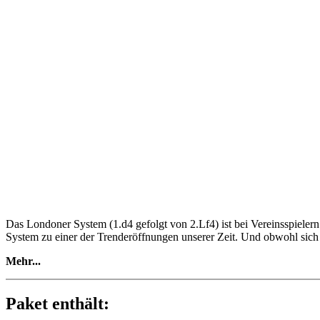
Das Londoner System (1.d4 gefolgt von 2.Lf4) ist bei Vereinsspieler
System zu einer der Trenderöffnungen unserer Zeit. Und obwohl sich d
Mehr...
Elisabeth Pähtz: „Dank des Londoner Systems habe ich mir in diesem 
mit meinen Partien im Londoner System eine Ausbeute von über 90 Pr
ich in meiner DVD verarbeitet. Dem Zuhörer möchte ich hauptsächlic
Paket enthält:
vermieden werden können.“ Die DVD hält für Sie auch persönliche Ne