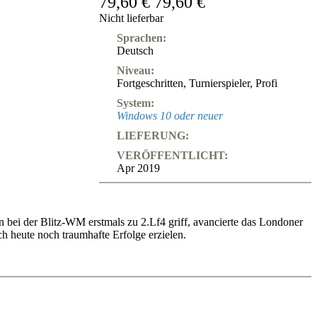
79,60 €
79,60 €
Nicht lieferbar
Sprachen:
Deutsch
Niveau:
Fortgeschritten
,
Turnierspieler
,
Profi
System:
Windows 10 oder neuer
LIEFERUNG:
VERÖFFENTLICHT:
Apr 2019
n bei der Blitz-WM erstmals zu 2.Lf4 griff, avancierte das Londoner
ch heute noch traumhafte Erfolge erzielen.
acheuropameisterin geworden. Bei den Meisterschaften erreichte ich
ung, suche nach Neuerungen und Verbesserungen. Die Ergebnisse habe
amit selbst bei vergessenen Theoriezügen Eröffnungskatastrophen
 Komplikationen oder Tricks bei der Zugfolge das Leben schwer