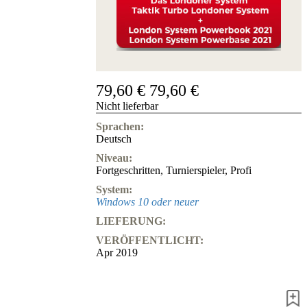
Hotline
Chessbase
Accounts
Mitgliedschaft
Dukaten
79,60 €
79,60 €
Schachprogramme
Nicht lieferbar
Fritz
Sprachen:
ChessBase
Deutsch
Programmpakete
Niveau:
Programm-
Fortgeschritten
,
Turnierspieler
Upgrade
,
Profi
Datenbank
System:
CB-
Windows 10 oder neuer
Pakete
LIEFERUNG:
Training
VERÖFFENTLICHT:
Eröffnung
Apr 2019
Mittelspiel
Endspiel
Master
Class
Weltmeisterschach