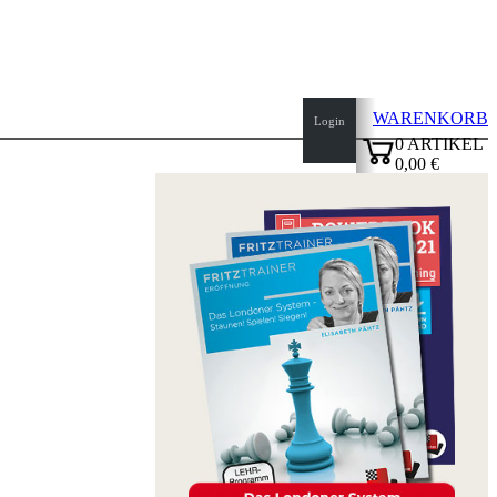
WARENKORB
Login
0
ARTIKEL
0,00 €
Seitenanfang
✔
Startseite
Neuheiten
Autoren
Eröffnungen
Impressum
AGB
Datenschutz
über
uns
FAQ
Lizenzen
Barrierefreiheit
Cookies
Management
Compliance