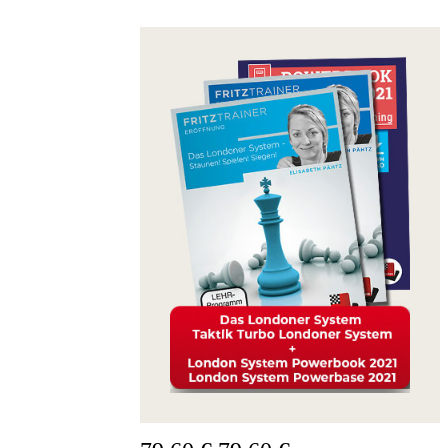
Fritz&Fertig
Monographie
60
Minuten
FritzTrainer
Schach
lernen
Anfängerprodukte
ChessBase
Magazin
Magazin
Extra
Abonnement
Sonstiges
Ludwig
Boutique
Schachfilme
Gutschein
bestellen