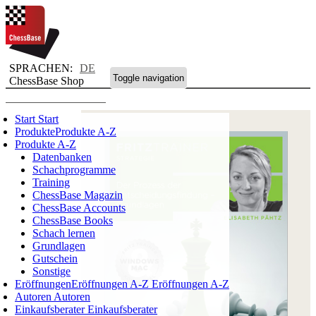
SPRACHEN:
DE
Toggle navigation
ChessBase Shop
Start
Start
Produkte
Produkte A-Z
Produkte A-Z
Datenbanken
Schachprogramme
Training
ChessBase Magazin
ChessBase Accounts
ChessBase Books
Schach lernen
Grundlagen
Gutschein
Sonstige
Eröffnungen
Eröffnungen A-Z
Eröffnungen A-Z
Autoren
Autoren
Einkaufsberater
Einkaufsberater