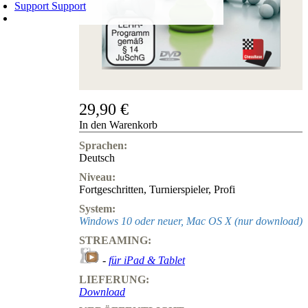
Support
Support
WARENKORB
Login
0
ARTIKEL
0,00 €
✔
29,90 €
In den Warenkorb
Sprachen:
Deutsch
Niveau:
Fortgeschritten
,
Turnierspieler
,
Profi
System:
Windows 10 oder neuer, Mac OS X (nur download)
STREAMING:
-
für iPad & Tablet
LIEFERUNG:
Download