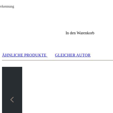
verkennung
In den Warenkorb
sch
ÄHNLICHE PRODUKTE
GLEICHER AUTOR
ntenberechnung
idigung