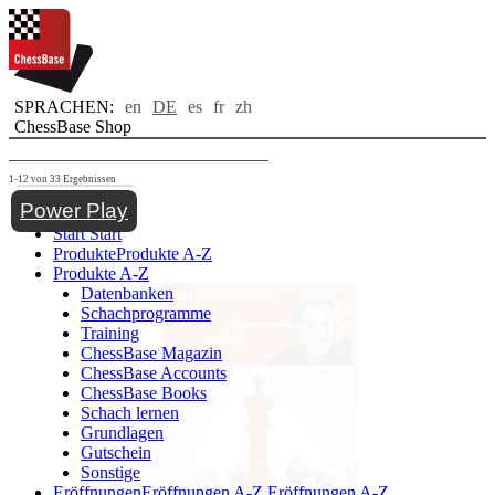
SPRACHEN:
en
DE
es
fr
zh
ChessBase Shop
1-12 von 33 Ergebnissen
Toggle navigation
Power Play
Start
Start
Produkte
Produkte A-Z
Produkte A-Z
Datenbanken
Schachprogramme
Training
ChessBase Magazin
ChessBase Accounts
ChessBase Books
Schach lernen
Grundlagen
Gutschein
Sonstige
Eröffnungen
Eröffnungen A-Z
Eröffnungen A-Z