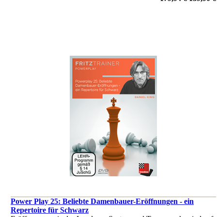
Power Play 25: Beliebte Damenbauer-Eröffnungen - ein
Repertoire für Schwarz