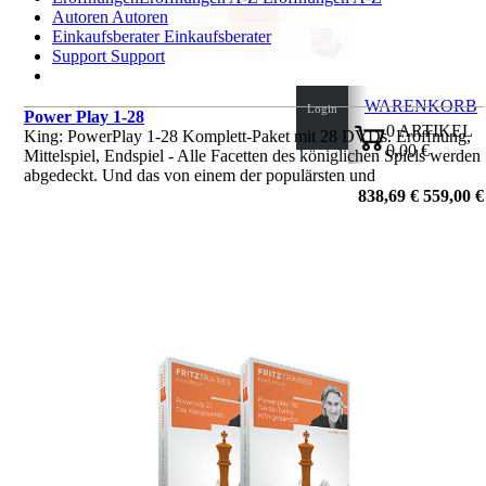
Autoren
Autoren
Einkaufsberater
Einkaufsberater
Support
Support
WARENKORB
Login
Power Play 1-28
0
ARTIKEL
King: PowerPlay 1-28 Komplett-Paket mit 28 DVDs. Eröffnung,
0,00 €
Mittelspiel, Endspiel - Alle Facetten des königlichen Spiels werden
✔
abgedeckt. Und das von einem der populärsten und
charismatischsten Schachtrainer überhaupt.
838,69 €
559,00 €
von Daniel King