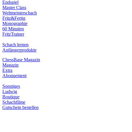
Endspiel
Master Class
Weltmeisterschach
Fritz&Fertig
Monographie
60 Minuten
FritzTrainer
Schach lernen
Anfängerprodukte
ChessBase Magazin
Magazin
Extra
Abonnement
Sonstiges
Ludwig
Boutique
Schachfilme
Gutschein bestellen