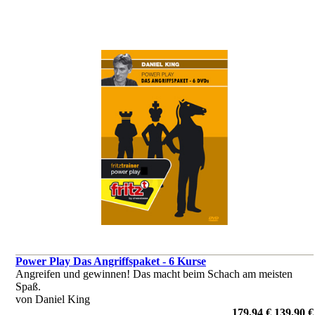
Power Play Das Angriffspaket - 6 Kurse
Angreifen und gewinnen! Das macht beim Schach am meisten
Spaß.
von Daniel King
179,94 €
139,90 €