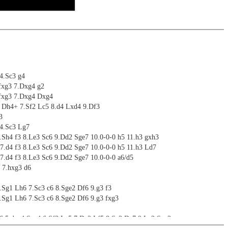
 4.Sc3 g4
fxg3 7.Dxg4 g2
 fxg3 7.Dxg4 Dxg4
 Dh4+ 7.Sf2 Lc5 8.d4 Lxd4 9.Df3
3
 4.Sc3 Lg7
7.Sh4 f3 8.Le3 Sc6 9.Dd2 Sge7 10.0-0-0 h5 11.h3 gxh3
 7.d4 f3 8.Le3 Sc6 9.Dd2 Sge7 10.0-0-0 h5 11.h3 Ld7
 7.d4 f3 8.Le3 Sc6 9.Dd2 Sge7 10.0-0-0 a6/d5
3 7.hxg3 d6
6.Sg1 Lh6 7.Sc3 c6 8.Sge2 Df6 9.g3 f3
6.Sg1 Lh6 7.Sc3 c6 8.Sge2 Df6 9.g3 fxg3
f6 5.dxe4 Sxe4 6.Sf3 Lc5 7.De2 Lf5 8.Sc3 De7 9.Le3 Sxc3