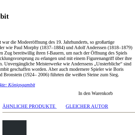
f6 5.dxe4 Sxe4 6.Sf3 Lc5 7.De2 Lf5 8.Sc3 De7 9.Le3 Lxe3
f6 5.dxe4 Sxe4 6.Sf3 Le7 7.Dd4
bit
 Sxd5 6.0-0 Le7 7.d4 0-0 8.Lxd5 Dxd5 9.Lxf4 c5
 Sxd5 6.0-0 Le7 7.d4 0-0 8.Lxd5 Dxd5 9.Lxf4 c6
 Ld6 6.De2+
 Sxd5 6.0-0 Le6
war die Modeeröffnung des 19. Jahrhunderts, so großartige
 Sxd5
ler wie Paul Morphy (1837–1884) und Adolf Anderssen (1818–1879)
en Zug bereitwillig ihren f-Bauern, um nach der Öffnung des Spiels
6 5.d4 exd4 6.cxd4 LL6
icklungsvorsprung zu erlangen und mit einem Figurenangriff über ihre
6 5.d4 exd4 6.cxd4 LL4+
n. Unvergängliche Meisterwerke wie Anderssens „Unsterbliche“ sind
4
mbit geschaffen worden. Aber auch modernere Spieler wie Boris
 Bronstein (1924– 2006) führten die weißen Steine zum Sieg.
7
kte: Königsgambit
1 d5
g4 6.d4
In den Warenkorb
fxg3 6.0-0 gxh2
7
ÄHNLICHE PRODUKTE
GLEICHER AUTOR
3 Sg5 5.d4 Sxf3 6.Dxf3 Dh4+
Sc5 5.fxe5 d5 6.d4 Se4