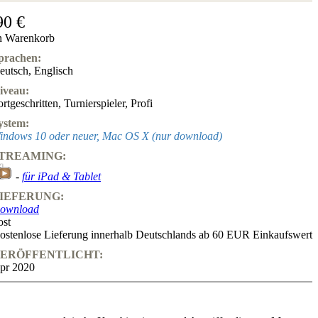
90 €
n Warenkorb
prachen:
eutsch
,
Englisch
iveau:
ortgeschritten
,
Turnierspieler
,
Profi
ystem:
indows 10 oder neuer, Mac OS X (nur download)
TREAMING:
-
für iPad & Tablet
IEFERUNG:
ownload
ost
ostenlose Lieferung innerhalb Deutschlands ab 60 EUR Einkaufswert
ERÖFFENTLICHT:
pr 2020