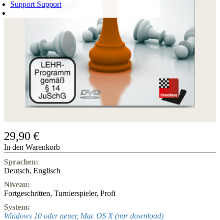
Support
Support
WARENKORB
Login
0
ARTIKEL
0,00 €
✔
29,90 €
In den Warenkorb
Sprachen:
Deutsch
,
Englisch
Niveau:
Fortgeschritten
,
Turnierspieler
,
Profi
System:
Windows 10 oder neuer, Mac OS X (nur download)