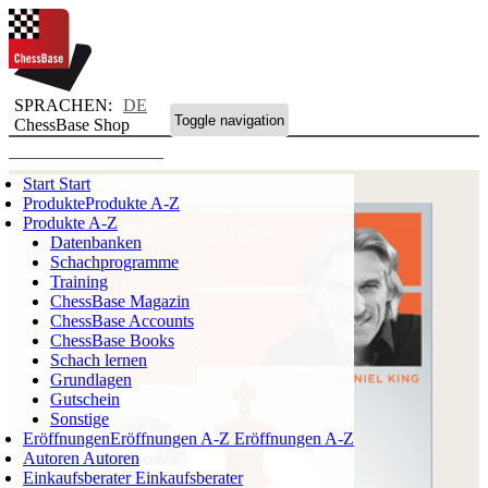
SPRACHEN:
DE
Toggle navigation
ChessBase Shop
Start
Start
Produkte
Produkte A-Z
Produkte A-Z
Datenbanken
Schachprogramme
Training
ChessBase Magazin
ChessBase Accounts
ChessBase Books
Schach lernen
Grundlagen
Gutschein
Sonstige
Eröffnungen
Eröffnungen A-Z
Eröffnungen A-Z
Autoren
Autoren
Einkaufsberater
Einkaufsberater