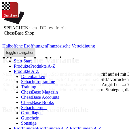
SPRACHEN:
en
DE
es
fr
zh
ChessBase Shop
Halboffene Eröffnungen
Französische Verteidigung
Toggle navigation
Klassische Variante
Start
Start
Produkte
Produkte A-Z
Produkte A-Z
Nach dem Deckungszug 3.Sc3 und dem erneuten Angriff auf e4 mit 3...
Datenbanken
4.e5 (Steinitz-Variante) oder nach 4.Lg5 Le7 mit 5.e5 Sfd7 vorrück
Schachprogramme
Königsfl ügel, aber seine Zentrumsbauern werden den Angriff en ...c
Training
Französische Läufer, ist nicht leicht ins Spiel zu bringen. Strategen, 
ChessBase Magazin
ChessBase Accounts
ChessBase Books
Schach lernen
Bei ChessBase veröffentlicht:
Grundlagen
Gutschein
Sonstige
Eröffnungen
Eröffnungen A-Z
Eröffnungen A-Z