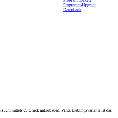
Programmpakete
Programm-Upgrade
Datenbank
sucht mittels c5 Druck aufzubauen. Pähtz Lieblingsvariante ist das