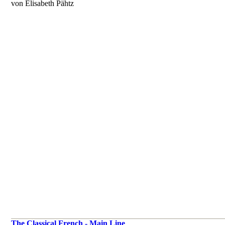
von Elisabeth Pähtz
The Classical French - Main Line