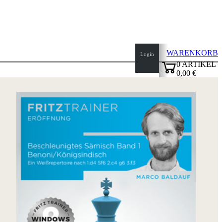
WARENKORB
Login
0
ARTIKEL
0,00 €
✔