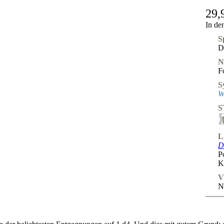
29,
In de
S
D
N
F
S
W
S
L
D
P
K
V
N