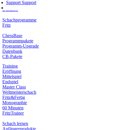
Support
Support
Mitgliedschaft
Dukaten
Schachprogramme
Fritz
ChessBase
Programmpakete
Programm-Upgrade
Datenbank
CB-Pakete
Training
Eröffnung
Mittelspiel
Endspiel
Master Class
Weltmeisterschach
Fritz&Fertig
Monographie
60 Minuten
FritzTrainer
Schach lernen
Anfängerprodukte