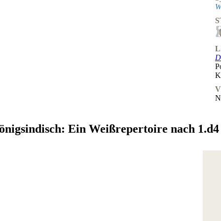
W
S
L
D
P
K
V
N
nigsindisch: Ein Weißrepertoire nach 1.d4 S