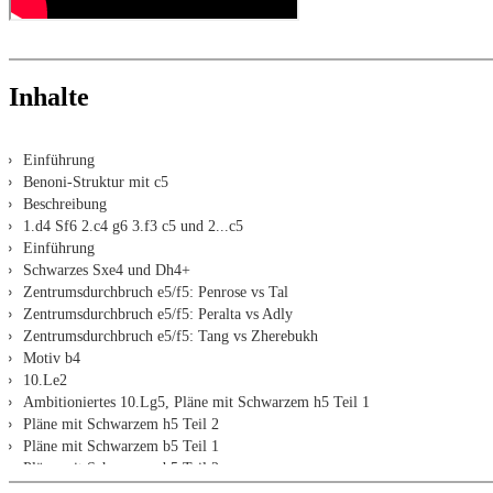
Inhalte
Einführung
Benoni-Struktur mit c5
Beschreibung
1.d4 Sf6 2.c4 g6 3.f3 c5 und 2...c5
Einführung
Schwarzes Sxe4 und Dh4+
Zentrumsdurchbruch e5/f5: Penrose vs Tal
Zentrumsdurchbruch e5/f5: Peralta vs Adly
Zentrumsdurchbruch e5/f5: Tang vs Zherebukh
Motiv b4
10.Le2
Ambitioniertes 10.Lg5, Pläne mit Schwarzem h5 Teil 1
Pläne mit Schwarzem h5 Teil 2
Pläne mit Schwarzem b5 Teil 1
Pläne mit Schwarzem b5 Teil 2
Pläne bei Schwarzem Sh5