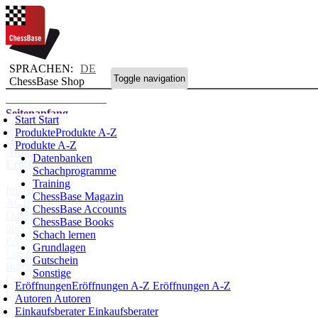
SPRACHEN:
DE
Toggle navigation
ChessBase Shop
Seitenanfang
Start
Start
Startseite
Produkte
Produkte A-Z
Neuheiten
Produkte A-Z
Autoren
Datenbanken
Eröffnungen
Schachprogramme
Training
Impressum
ChessBase Magazin
AGB
ChessBase Accounts
Datenschutz
ChessBase Books
über uns
Schach lernen
FAQ
Grundlagen
Lizenzen
Gutschein
Barrierefreiheit
Sonstige
Cookies Management
Eröffnungen
Eröffnungen A-Z
Eröffnungen A-Z
Compliance Hotline
Autoren
Autoren
Einkaufsberater
Einkaufsberater
Chessbase Accounts