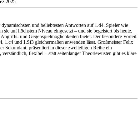
ez 2025
r dynamischsten und beliebtesten Antworten auf 1.d4. Spieler wie
ie auf höchstem Niveau eingesetzt – und sie begeistert bis heute,
e Angriffs- und Gegenspielmöglichkeiten bietet. Der besondere Vorteil:
.d4, 1.c4 und 1.Sf3 gleichermaßen anwenden lässt. Großmeister Felix
r Sekundant, präsentiert in dieser zweiteiligen Reihe ein
verständlich, flexibel – statt seitenlanger Theoriewüsten gibt es klare
Teil 1: Nebenvarianten meistern
r dynamischsten und beliebtesten Antworten auf 1.d4. Spieler wie
ie auf höchstem Niveau eingesetzt – und sie begeistert bis heute,
e Angriffs- und Gegenspielmöglichkeiten bietet. Der besondere Vorteil:
.d4, 1.c4 und 1.Sf3 gleichermaßen anwenden lässt. Großmeister Felix
r Sekundant, präsentiert in dieser zweiteiligen Reihe ein
verständlich, flexibel – statt seitenlanger Theoriewüsten gibt es klare