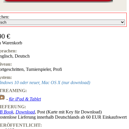
chen:
90 €
n Warenkorb
prachen:
nglisch
,
Deutsch
iveau:
ortgeschritten
,
Turnierspieler
,
Profi
ystem:
indows 10 oder neuer, Mac OS X (nur download)
TREAMING:
-
für iPad & Tablet
IEFERUNG:
B Book
,
Download
, Post (Karte mit Key für Download)
ostenlose Lieferung innerhalb Deutschlands ab 60 EUR Einkaufswert
ERÖFFENTLICHT: