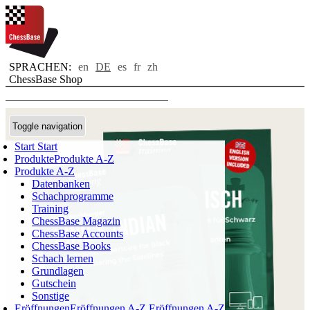
SPRACHEN:
en
DE
es
fr
zh
ChessBase Shop
Toggle navigation
Start
Start
Produkte
Produkte A-Z
Produkte A-Z
Datenbanken
Schachprogramme
Training
ChessBase Magazin
ChessBase Accounts
ChessBase Books
Schach lernen
Grundlagen
Gutschein
Sonstige
Eröffnungen
Eröffnungen A-Z
Eröffnungen A-Z