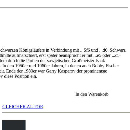
nnik Dreieck
g2 Lg7 4.0-0 0-0 5.d4 d6
 0-0 5.c4/d3
4.g3 0-0 5.Lg2 d6 6.Sc3/0-0
 d6
 schwarzen Königsläufers in Verbindung mit ...Sf6 und ...d6. Schwarz
mitte aufmarschiert, erst später beansprucht er mit ...e5 oder ...c5
lem durch die Partien der sowjetischen Großmeister Isaak
 In den 1950er und 1960er Jahren, in denen auch Bobby Fischer
ezeit. Ende der 1980er war Garry Kasparov der prominentste
 diese Position ein.
d6 5.Lf4
g7 4.e3 0-0 5.Le2 d6 6.Sc3 Lf5
In den Warenkorb
GLEICHER AUTOR