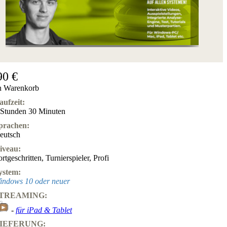
90 €
n Warenkorb
aufzeit:
 Stunden 30 Minuten
prachen:
eutsch
iveau:
ortgeschritten
,
Turnierspieler
,
Profi
ystem:
indows 10 oder neuer
TREAMING:
-
für iPad & Tablet
IEFERUNG: