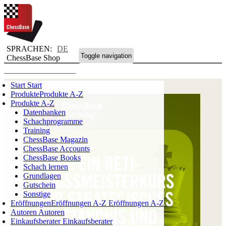
SPRACHEN:
DE
Toggle navigation
ChessBase Shop
Start
Start
Produkte
Produkte A-Z
Produkte A-Z
Datenbanken
Schachprogramme
Training
ChessBase Magazin
ChessBase Accounts
ChessBase Books
Schach lernen
Grundlagen
Gutschein
Sonstige
Eröffnungen
Eröffnungen A-Z
Eröffnungen A-Z
Autoren
Autoren
Einkaufsberater
Einkaufsberater