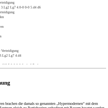
rteidigung
6 3.Lg2 Lg7 4.0-0 0-0 5.d4 d6
rteidigung
den
ren
en
 Verteidigung
 3.Lg2 Lg7 4.d4
...Sf6 5.0-0 0-0 6.c4 c6 7.a4
den
nung
ren
en
hren brachen die damals so genannten „Hypermodernen“ mit dem
entrum gleich zu Partiebeginn unbedingt mit Bauern besetzt werden