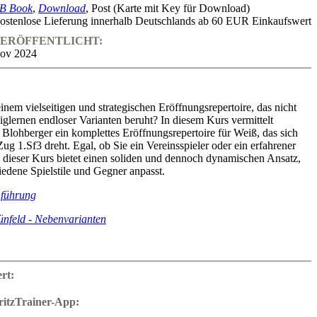
B Book
,
Download
, Post (Karte mit Key für Download)
ostenlose Lieferung innerhalb Deutschlands ab 60 EUR Einkaufswert
ERÖFFENTLICHT:
ov 2024
nem vielseitigen und strategischen Eröffnungsrepertoire, das nicht
lernen endloser Varianten beruht? In diesem Kurs vermittelt
 Blohberger ein komplettes Eröffnungsrepertoire für Weiß, das sich
ug 1.Sf3 dreht. Egal, ob Sie ein Vereinsspieler oder ein erfahrener
 dieser Kurs bietet einen soliden und dennoch dynamischen Ansatz,
hiedene Spielstile und Gegner anpasst.
nführung
nfeld - Nebenvarianten
zu erzwingen, legt Felix den Schwerpunkt auf ein tiefes positionelles
lexible Strukturen, wodurch der Übergang zu Systemen wie der Réti-
ert:
r Englischen Eröffnung erleichtert wird. Sein empfohlenes
ietet einen starken, zuverlässigen Aufbau, der perfekt für Spieler ist,
ritzTrainer-App:
Spiel und Flexibilität bevorzugen, anstatt sich lange, komplizierte
r App für Windows