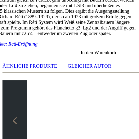
oder 1.d4 zu ziehen, begannen sie mit 1.Sf3 und überließen es
d5 klassischen Mustern zu folgen. Dies ergibt die Ausgangsstellung
ichard Réti (1889–1929), der so ab 1923 mit großem Erfolg gegen
haft spielte. Im Réti-System wird Weiß seine Zentralbauern längere
, zum Programm gehört das Fianchetto g3, Lg2 und der Angriff gegen
auern mit c2-c4 – entweder im zweiten Zug oder später.
te: Reti-Eröffnung
den
In den Warenkorb
ren
ÄHNLICHE PRODUKTE
GLEICHER AUTOR
en
h/Igel
6 3.Lg2 Lb7 4.0.0 e6
den
ren
en