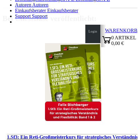
Autoren
Autoren
Einkaufsberater
Einkaufsberater
Support
Support
Bei ChessBase veröffentlicht:
WARENKORB
Login
0
ARTIKEL
0,00 €
✔
1.Sf3: Ein Reti-Großmeisterkurs für strategisches Verständnis