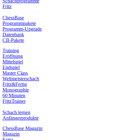
Schachprogramme
Fritz
ChessBase
Programmpakete
Programm-Upgrade
Datenbank
CB-Pakete
Training
Eröffnung
Mittelspiel
Endspiel
Master Class
Weltmeisterschach
Fritz&Fertig
Monographie
60 Minuten
FritzTrainer
Schach lernen
Anfängerprodukte
ChessBase Magazin
Magazin
Extra