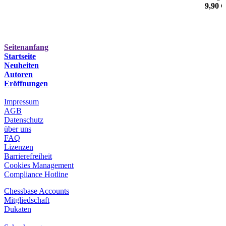
Ihnen viele Feinheiten und Tricks, die man unbedingt kennen
9,90 €
muss!
von Henrik Danielsen
Seitenanfang
Startseite
Neuheiten
Autoren
Eröffnungen
Impressum
AGB
Datenschutz
über uns
FAQ
Lizenzen
Barrierefreiheit
Cookies Management
Compliance Hotline
Chessbase Accounts
Mitgliedschaft
Dukaten