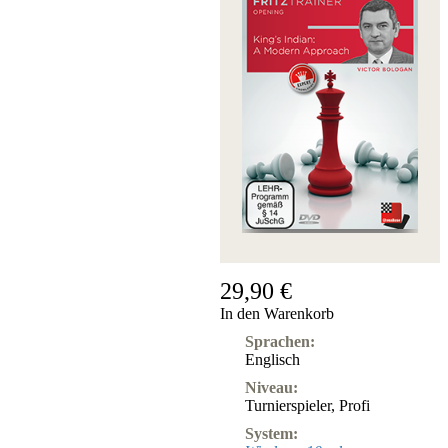
Fritz&Fertig
Monographie
60
Minuten
FritzTrainer
Schach
lernen
Anfängerprodukte
ChessBase
Magazin
Magazin
Extra
Abonnement
29,90 €
Sonstiges
In den Warenkorb
Ludwig
Boutique
Sprachen:
Schachfilme
Englisch
Gutschein
Niveau:
bestellen
Turnierspieler
,
Profi
System: