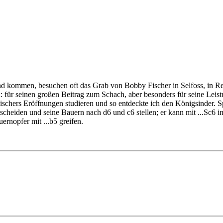
nd kommen, besuchen oft das Grab von Bobby Fischer in Selfoss, in Re
für seinen großen Beitrag zum Schach, aber besonders für seine Leist
 Fischers Eröffnungen studieren und so entdeckte ich den Königsinder. Sp
tscheiden und seine Bauern nach d6 und c6 stellen; er kann mit ...Sc6 i
rnopfer mit ...b5 greifen.
Ding Liren spielten und spielen Königsindisch, doch jeder von ihnen hat
n dieser Königsindisch-Experten noch einmal studiert, Analysen mit mo
 und wurde umfangreicher und besser. Zugleich wuchs mein Vertrauen
ben lösen, dann erweitern Sie ihr Schachverständnis und Ihr Königsin
-Programm mit Brettgrafik, Notation und großer Funktionsleiste
Varianten, die von Victor Bologan auf der DVD gezeigt hat
gene Repertoire (in WebApp Opening oder in ChessBase)
ieren Aufgaben und Schlüsselstellungen, der Anwender muß die Lösung 
ion
ffnet werden