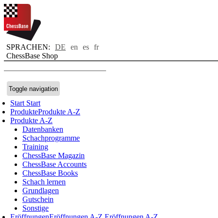
SPRACHEN:
DE
en
es
fr
ChessBase Shop
Toggle navigation
Start
Start
Produkte
Produkte A-Z
Produkte A-Z
Datenbanken
Schachprogramme
Training
ChessBase Magazin
ChessBase Accounts
ChessBase Books
Schach lernen
Grundlagen
Gutschein
Sonstige
Eröffnungen
Eröffnungen A-Z
Eröffnungen A-Z