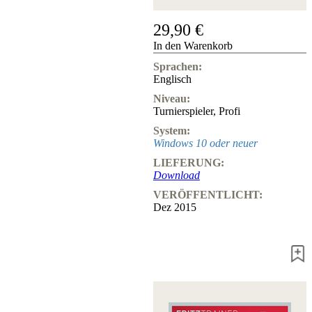
Hotline
29,90 €
Chessbase
In den Warenkorb
Accounts
Mitgliedschaft
Sprachen:
Dukaten
Englisch
Schachprogramme
Niveau:
Fritz
Turnierspieler
,
Profi
System:
ChessBase
Windows 10 oder neuer
Programmpakete
Programm-
LIEFERUNG:
Upgrade
Download
Datenbank
VERÖFFENTLICHT:
CB-
Dez 2015
Pakete
Training
Eröffnung
Mittelspiel
Endspiel
Master
Class
Weltmeisterschach