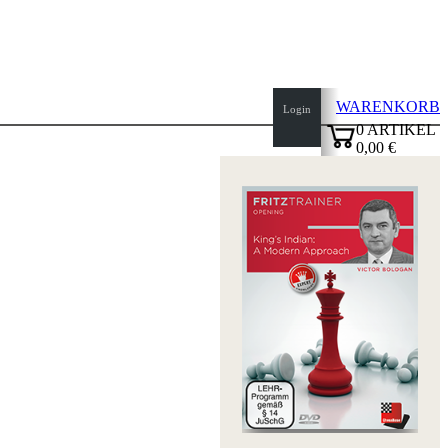
WARENKORB
Login
0
ARTIKEL
0,00 €
Seitenanfang
✔
Startseite
Neuheiten
Autoren
Eröffnungen
Impressum
AGB
Datenschutz
über
uns
FAQ
Lizenzen
Barrierefreiheit
Cookies
Management
Compliance