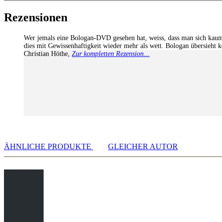
28: Position 2 [02:11]
Rezensionen
29: Position 3 [02:19]
30: Position 4 [02:06]
Wer jemals eine Bologan-DVD gesehen hat, weiss, dass man sich kaum 
31: Position 5 [02:28]
dies mit Gewissenhaftigkeit wieder mehr als wett. Bologan übersieht kei
32: Position 6 [02:03]
Christian Höthe
,
Zur kompletten Rezension...
33: Position 7 [02:06]
34: Position 8 [01:55]
35: Position 9 [02:16]
36: Position 10 [01:55]
ÄHNLICHE PRODUKTE
GLEICHER AUTOR