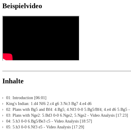
Erklärungen.
Eingabe von eigenen Varianten, Engineanalyse und Speicheru
Partien können direkt in Eröffnungsreferenz hinzugefügt werd
Beispielvideo
Musterpartien als ChessBase-Datenbank.
Varianten lernen: In der ChessBase WebApp Opening per Autopl
Direkte Auswertung in Eröffnungsreferenz mit Partienreferenz, 
Aktive Eröffnungstraining: ausgewählte Eröffnungsstellungen w
Eigene Varianten werden direkt eingefügt, gespeichert und kön
Eröffnung.
Replay-Training
LiveBook aktiv
Alle in ChessBase installierten Engines können für die Analyse
Assisted Analysis
Druck von Notation und Diagrammen (Für Arbeitsblätter)
Inhalte
01: Introduction [06:01]
King's Indian: 1.d4 Nf6 2.c4 g6 3.Nc3 Bg7 4.e4 d6
02: Plans with Bg5 and Bf4: 4.Bg5; 4.Nf3 0-0 5.Bg5/Bf4; 4.e4 d6 5.Bg5 - 
03: Plans with Nge2: 5.Bd3 0-0 6.Nge2; 5.Nge2 - Video Analysis [17:23]
04: 5.h3 0-0 6.Bg5/Be3 c5 - Video Analysis [18:57]
05: 5.h3 0-0 6.Nf3 e5 - Video Analysis [17:29]