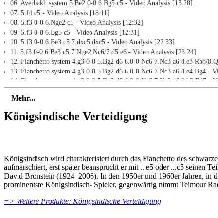
06: Averbakh system 5.Be2 0-0 6.Bg5 c5 - Video Analysis [13:28]
07: 5.f4 c5 - Video Analysis [18:11]
08: 5.f3 0-0 6.Nge2 c5 - Video Analysis [12:32]
09: 5.f3 0-0 6.Bg5 c5 - Video Analysis [12:31]
10: 5.f3 0-0 6.Be3 c5 7.dxc5 dxc5 - Video Analysis [22:33]
11: 5.f3 0-0 6.Be3 c5 7.Nge2 Nc6/7.d5 e6 - Video Analysis [23:24]
12: Fianchetto system 4.g3 0-0 5.Bg2 d6 6.0-0 Nc6 7.Nc3 a6 8.e3 Rb8/8.Q
13: Fianchetto system 4.g3 0-0 5.Bg2 d6 6.0-0 Nc6 7.Nc3 a6 8.e4 Bg4 - Vi
14: Fianchetto system 4.g3 0-0 5.Bg2 d6 6.0-0 Nc6 7.Nc3 a6 8.h3 Bd7 - V
15: Fianchetto system 4.g3 0-0 5.Bg2 d6 6.0-0 Nc6 7.Nc3 a6 8.b3 Rb8 - V
Mehr...
16: Fianchetto system 4.g3 0-0 5.Bg2 d6 6.0-0 Nc6 7.Nc3 a6 8.d5 Na5 9.N
17: Fianchetto system 4.g3 0-0 5.Bg2 d6 6.0-0 Nc6 7.Nc3 a6 8.d5 Na5 9.
Königsindische Verteidigung
18: Classical System - Exchange Variation 4.e4 d6 5.Nf3 0-0 6.Be2 e5 7.
19: Classical System - 4.e4 d6 5.Nf3 0-0 6.Be2 e5 7.d5 a5 - Video Analysi
20: Classical System - Bayonette Variation 4.e4 d6 5.Nf3 0-0 6.Be2 e5 7.
21: Classical System - Bayonette Variation 4.e4 d6 5.Nf3 0-0 6.Be2 e5 7.
Königsindisch wird charakterisiert durch das Fianchetto des schwarzen
22: Classical System - 4.e4 d6 5.Nf3 0-0 6.Be2 e5 7.0-0 Nc6 8.d5 Ne7 9.N
aufmarschiert, erst später beansprucht er mit ...e5 oder ...c5 seine
23: Classical System - 4.e4 d6 5.Nf3 0-0 6.Be2 e5 7.0-0 Nc6 8.d5 Ne7 9.
David Bronstein (1924–2006). In den 1950er und 1960er Jahren, in de
24: Classical System - 4.e4 d6 5.Nf3 0-0 6.Be2 e5 7.0-0 Nc6 8.d5 Ne7 9.N
prominentste Königsindisch- Spieler, gegenwärtig nimmt Teimour Rad
25: Classical System - 4.e4 d6 5.Nf3 0-0 6.Be2 e5 7.0-0 Nc6 8.d5 Ne7 9.N
26: Classical System - 4.e4 d6 5.Nf3 0-0 6.Be2 e5 7.0-0 Nc6 8.d5 Ne7 9.
=> Weitere Produkte: Königsindische Verteidigung
Test positions
27: Position 1 [02:25]