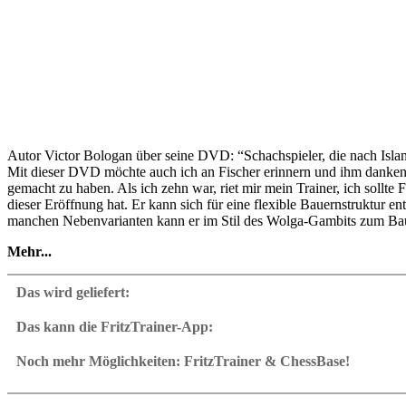
Autor Victor Bologan über seine DVD: “Schachspieler, die nach Isla
Mit dieser DVD möchte auch ich an Fischer erinnern und ihm danken: 
gemacht zu haben. Als ich zehn war, riet mir mein Trainer, ich sollte
dieser Eröffnung hat. Er kann sich für eine flexible Bauernstruktur en
manchen Nebenvarianten kann er im Stil des Wolga-Gambits zum Baue
Mehr...
Spitzenspieler wie Geller, Smirin, Kasparov, Radjabov, Nakamura und 
facettenreichen Eröffnung anders. Für diese DVD habe ich die Partie
Das wird geliefert:
Datenbanken genutzt. Jeden Tag wuchs mein Königsindisch-Vokabular
Wenn Sie diese DVD sorgfältig studieren und die interaktiven Aufga
Das kann die FritzTrainer-App:
Fritztrainer App für Windows
• Videospielzeit: 7 Stunden 14 min (English)
Lieferung als Download oder auf DVD
Noch mehr Möglichkeiten: FritzTrainer & ChessBase!
• Interaktiver Abschlusstest mit Video-Feedback
Videokurs mit ca. 4-8 Std. Laufzeit
Videos laufen in Fritztrainer-App oder integriert im ChessBase
• Datenbank mit mehr als 50 Partien und ausführlichen Analysen der 
Mit Repertoiredatenbank: speichern und integrieren in das ei
Analyse-Engine kann jederzeit dazugeschaltet
• Mit CB 12 Reader
Interaktive Aufgaben mit Videofeedback: die Autoren präsent
Videostopp für manuelle Navigation und Analyse in Partienotat
Die Datenbank mit allen Partien und Analysen kann sofort geö