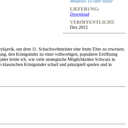
Windows 10 oder neuer
LIEFERUNG:
Download
VERÖFFENTLICHT:
Dez 2015
ykjavik, um dem 11. Schachweltmeister eine letzte Ehre zu erweisen.
ung, den Königsinder zu einer vollwertigen, populären Eröffnung
äter lernte ich, wie viele strategische Möglichkeiten Schwarz in
m klassischen Königsinder scharf und prinzipiell spielen und in
 seinen eigenen Stil, seinen eigenen Ansatz und interpretiert diese
dernen Engines überprüft und viel Material aus Fernschach-
 in den Königsinder und mich selbst. Das wird Ihnen auch so gehen:
disch-Vokabular und gewinnen mehr Partien.”
eingeben. Mit Videofeedback (auch zu Fehlern) und weiteren