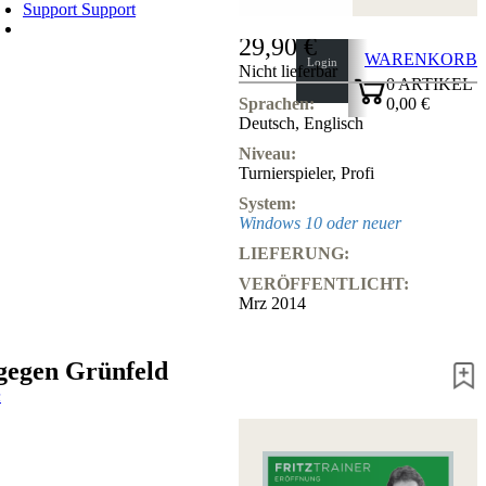
Support
Support
29,90 €
WARENKORB
Login
Nicht lieferbar
0
ARTIKEL
0,00 €
Sprachen:
Deutsch
,
Englisch
✔
Niveau:
Turnierspieler
,
Profi
System:
Windows 10 oder neuer
LIEFERUNG:
VERÖFFENTLICHT:
Mrz 2014
gegen Grünfeld
n