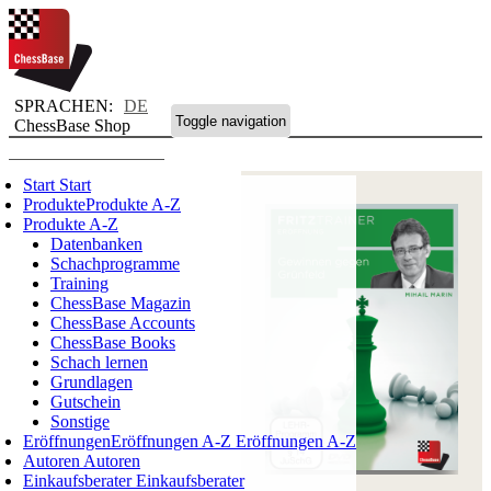
SPRACHEN:
DE
Toggle navigation
ChessBase Shop
Start
Start
Produkte
Produkte A-Z
Produkte A-Z
Datenbanken
Schachprogramme
Training
ChessBase Magazin
ChessBase Accounts
ChessBase Books
Schach lernen
Grundlagen
Gutschein
Sonstige
Eröffnungen
Eröffnungen A-Z
Eröffnungen A-Z
Autoren
Autoren
Einkaufsberater
Einkaufsberater