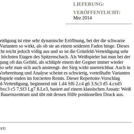
LIEFERUNG:
VERÖFFENTLICHT:
Mrz 2014
eidigung ist eine sehr dynamische Eröffnung, bei der die schwarze
 Varianten so wirkt, als ob sie an einem seidenen Faden hinge. Dieses
ht reicht jedoch völlig aus und so ist die Grünfeld-Verteidigung sehr
ie höchsten Etagen des Spitzenschach. Als Weißspieler hat man bei der
gung oft das Gefühl, als schlüpfe einem der Gegner immer wieder
So sehr man sich auch anstrengt- der Sieg wirkt unerreichbar. Auch in
Vorbereitung und Analyse scheint es schwierig, vorteilhafte Varianten
Abspiele enden im forcierten Remis. Dieser Repertoire-Vorschlag
d-Verteidigung, beginnend mit 1.d4 Sf6 2.c4 g6 3.Sc3 d5 4.cxd5
bxc3 c5 7.Sf3 Lg7 8.Le3, basiert auf einem klassischen Ansatz: Weiß
es Bauernzentrum und übt mit dessen Hilfe positionellen Druck aus.
er Varianten hat Großmeister Mihail Marin auf die Partien der besten
ezialisten zurückgegriffen, allen voran Wladimir Kramnik, und hat
ert:
e nach Verbesserungen besonders mit den kritischen Variante