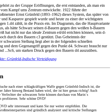
gehört zu der Gruppe Eröffnungen, die erst entstanden, als man ein
s vom Kampf ums Zentrum entwickelte. 1922 führte der
roßmeister Ernst Grünfeld (1893–1962) dieses System, das später von
r und Kasparov gespielt wurde und heute zu einer der wichtigsten
gen 1.d4 zählt, in die Praxis ein. Im Diagramm, das die Hauptvariante
o aus, als hätte Schwarz seinen d-Bauern gegen den weißen b-Bauern
iß hat nicht nur das ideale Zentrum e4/d4 errichten können, sein d-
och durch den Bauern c3 gestützt. Das Geheimnis der
r schwarzen Stellung liegt aber in der folgenden schnellen
ng und dem Gegenangriff gegen den Punkt d4. Schwarz braucht nur
und ...Sc6, um starken Druck gegen den Bauern d4 auszuüben.
te: Grünfeld-Indische Verteidigung
en
Suche nach einer schlagkräftigen Waffe gegen Grünfeld-Indisch ist, die
er Jahre hinweg Bestand haben wird, der ist hier genau richtig! Auch
te Verfechter der schwarzen Seite können durchaus von Marin´s
 profitieren. Sehr schöne DVD!
 DVD sehr interessant und kann Sie nur weiter empfehlen. Die
roßmeisterpartien sind gründlich analysiert und kritische Stellungen