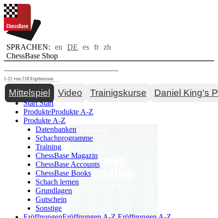
SPRACHEN:
en
DE
es
fr
zh
ChessBase Shop
1-12 von 218 Ergebnissen
Toggle navigation
Mittelspiel
Video
Trainigskurse
Daniel King's 
Start
Start
Produkte
Produkte A-Z
Produkte A-Z
Datenbanken
Schachprogramme
Training
ChessBase Magazin
ChessBase Accounts
ChessBase Books
Schach lernen
Grundlagen
Gutschein
Sonstige
Eröffnungen
Eröffnungen A-Z
Eröffnungen A-Z