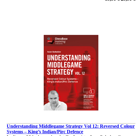
von Harald Schneider-Zinner
Understanding Middlegame Strategy Vol 12: Reversed Colour
Systems – King’s Indian/Pirc Defence