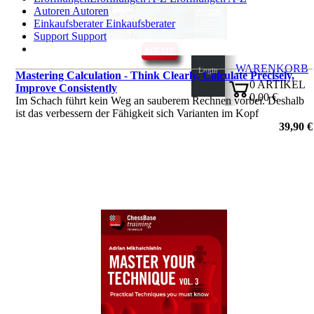
Autoren
Autoren
Einkaufsberater
Einkaufsberater
Support
Support
WARENKORB
Login
Mastering Calculation - Think Clearly, Calculate Precisely,
0
ARTIKEL
Improve Consistently
0,00 €
Im Schach führt kein Weg an sauberem Rechnen vorbei. Deshalb
✔
ist das verbessern der Fähigkeit sich Varianten im Kopf
vorzustellen oder taktische Motive und Muster wiederzuerkennen
39,90 €
unerlässlich. Lernen sie zudem ortgeschrittene Techniken wie das
hin- und h
von Kostya Kavutskiy