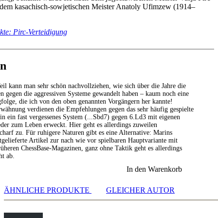
dem kasachisch-sowjetischen Meister Anatoly Ufimzew (1914–
te: Pirc-Verteidigung
en
eil kann man sehr schön nachvollziehen, wie sich über die Jahre die
 gegen die aggressiven Systeme gewandelt haben – kaum noch eine
gfolge, die ich von den oben genannten Vorgängern her kannte!
wähnung verdienen die Empfehlungen gegen das sehr häufig gespielte
in ein fast vergessenes System (...Sbd7) gegen 6.Ld3 mit eigenen
der zum Leben erweckt. Hier geht es allerdings zuweilen
charf zu. Für ruhigere Naturen gibt es eine Alternative: Marins
tgelieferte Artikel zur nach wie vor spielbaren Hauptvariante mit
früheren ChessBase-Magazinen, ganz ohne Taktik geht es allerdings
ht ab.
In den Warenkorb
ÄHNLICHE PRODUKTE
GLEICHER AUTOR