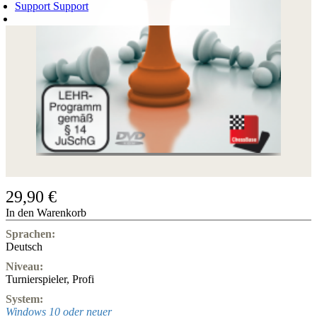
Support
Support
WARENKORB
Login
0
ARTIKEL
0,00 €
✔
29,90 €
In den Warenkorb
Sprachen:
Deutsch
Niveau:
Turnierspieler
,
Profi
System:
Windows 10 oder neuer