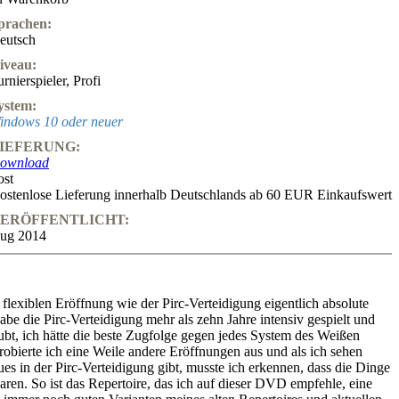
prachen:
eutsch
iveau:
urnierspieler
,
Profi
ystem:
indows 10 oder neuer
IEFERUNG:
ownload
ost
ostenlose Lieferung innerhalb Deutschlands ab 60 EUR Einkaufswert
ERÖFFENTLICHT:
ug 2014
o flexiblen Eröffnung wie der Pirc-Verteidigung eigentlich absolute
be die Pirc-Verteidigung mehr als zehn Jahre intensiv gespielt und
aubt, ich hätte die beste Zugfolge gegen jedes System des Weißen
obierte ich eine Weile andere Eröffnungen aus und als ich sehen
es in der Pirc-Verteidigung gibt, musste ich erkennen, dass die Dinge
aren. So ist das Repertoire, das ich auf dieser DVD empfehle, eine