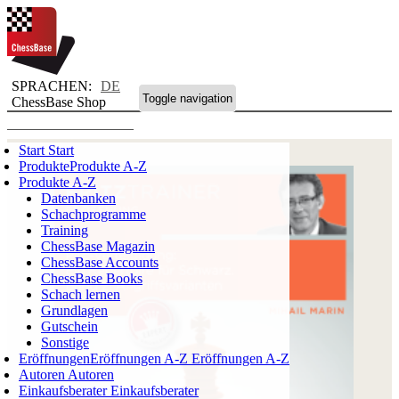
SPRACHEN:
DE
Toggle navigation
ChessBase Shop
Start
Start
Produkte
Produkte A-Z
Produkte A-Z
Datenbanken
Schachprogramme
Training
ChessBase Magazin
ChessBase Accounts
ChessBase Books
Schach lernen
Grundlagen
Gutschein
Sonstige
Eröffnungen
Eröffnungen A-Z
Eröffnungen A-Z
Autoren
Autoren
Einkaufsberater
Einkaufsberater