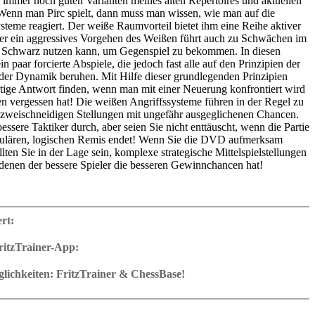
immer noch guten Varianten meines alten Repertoires und aktuellen
Wenn man Pirc spielt, dann muss man wissen, wie man auf die
steme reagiert. Der weiße Raumvorteil bietet ihm eine Reihe aktiver
er ein aggressives Vorgehen des Weißen führt auch zu Schwächen im
e Schwarz nutzen kann, um Gegenspiel zu bekommen. In diesen
in paar forcierte Abspiele, die jedoch fast alle auf den Prinzipien der
er Dynamik beruhen. Mit Hilfe dieser grundlegenden Prinzipien
chtige Antwort finden, wenn man mit einer Neuerung konfrontiert wird
sen vergessen hat! Die weißen Angriffssysteme führen in der Regel zu
zweischneidigen Stellungen mit ungefähr ausgeglichenen Chancen.
 bessere Taktiker durch, aber seien Sie nicht enttäuscht, wenn die Partie
kulären, logischen Remis endet! Wenn Sie die DVD aufmerksam
llten Sie in der Lage sein, komplexe strategische Mittelspielstellungen
enen der bessere Spieler die besseren Gewinnchancen hat!
4 Std. (Deutsch)
chlusstest mit Video-feedback
ert:
bank mit mehr als 50 Musterpartien
el aus dem ChessBase Magazin
ritzTrainer-App:
ader
r App für Windows
als Download oder auf DVD
ichkeiten: FritzTrainer & ChessBase!
it ca. 4-8 Std. Laufzeit
en in Fritztrainer-App oder integriert im ChessBase-Programm mit
iredatenbank: speichern und integrieren in das eigene Repertoire (in
, Notation und großer Funktionsleiste
ning oder in ChessBase)
ine kann jederzeit dazugeschaltet
nk mit allen Partien und Analysen kann sofort geöffnet werden
 Aufgaben mit Videofeedback: die Autoren präsentieren Aufgaben und