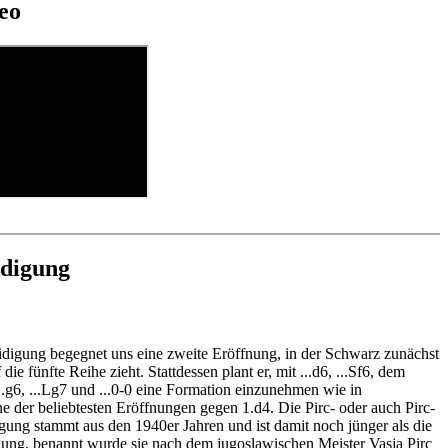
für manuelle Navigation und Analyse in Partienotation
nen direkt in Eröffnungsreferenz hinzugefügt werden
deo
ellungen, der Anwender muß die Lösung eingeben. Mit
 eigenen Varianten, Engineanalyse und Speicherung
wertung in Eröffnungsreferenz mit Partienreferenz, Partien
ck (auch zu Fehlern) und weiteren Erklärungen.
lernen: In der ChessBase WebApp Opening per Autoplay Varianten
r im Analysebrett
en als ChessBase-Datenbank.
auswendig lernen („Drill“) und Transformation (Ausgangsstellung –
anten werden direkt eingefügt, gespeichert und können in das eigene
) üben
eingefügt werden
fnungstraining: ausgewählte Eröffnungsstellungen werden in der
ining
ebApp Frit zonline geöffnet: Im Match gegen Fritz testen Sie Ihr
ktiv
n und spielen aktiv die neue Eröffnung.
ssBase installierten Engines können für die Analyse gestartet werden
alysis
otation und Diagrammen (Für Arbeitsblätter)
idigung
eidigung begegnet uns eine zweite Eröffnung, in der Schwarz zunächst
ie fünfte Reihe zieht. Stattdessen plant er, mit ...d6, ...Sf6, dem
..g6, ...Lg7 und ...0-0 eine Formation einzunehmen wie in
ne der beliebtesten Eröffnungen gegen 1.d4. Die Pirc- oder auch Pirc-
ung stammt aus den 1940er Jahren und ist damit noch jünger als die
gung, benannt wurde sie nach dem jugoslawischen Meister Vasja Pirc