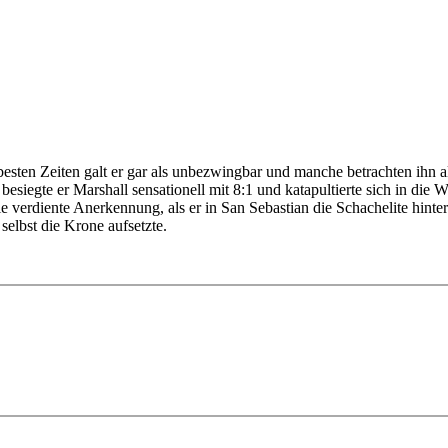
ten Zeiten galt er gar als unbezwingbar und manche betrachten ihn als
iegte er Marshall sensationell mit 8:1 und katapultierte sich in die We
 verdiente Anerkennung, als er in San Sebastian die Schachelite hinter
elbst die Krone aufsetzte.
den Grund. Niklas Huschenbeth stellt die Eröffnungen des dritten Wel
estellt und im interaktiven Format aufbereitet. Mihail Marin geht auf
n Müller konnte unter einer Vielzahl von Beispielen wählen; denn Capab
e DVD enthält zudem alle Partien von Capablanca, viele davon kommenti
-Programm mit Brettgrafik, Notation und großer Funktionsleiste
gene Repertoire (in WebApp Opening oder in ChessBase)
phie
ieren Aufgaben und Schlüsselstellungen, der Anwender muß die Lösung 
ion
ffnet werden
eisters als Variantenbaum
ng
en