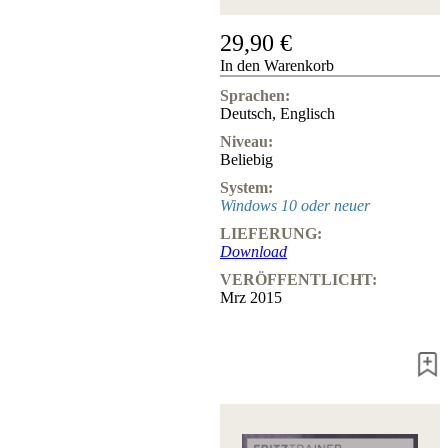
Hotline
29,90 €
Chessbase
In den Warenkorb
Accounts
Mitgliedschaft
Sprachen:
Dukaten
Deutsch
,
Englisch
Schachprogramme
Niveau:
Fritz
Beliebig
System:
ChessBase
Windows 10 oder neuer
Programmpakete
Programm-
LIEFERUNG:
Upgrade
Download
Datenbank
VERÖFFENTLICHT:
CB-
Mrz 2015
Pakete
Training
Eröffnung
Mittelspiel
Endspiel
Master
Class
Weltmeisterschach