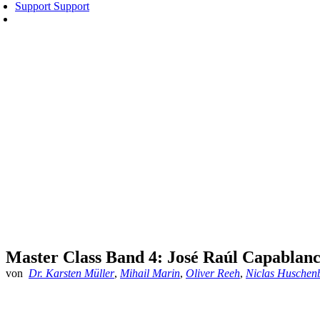
Support
Support
Master Class Band 4: José Raúl Capablan
von
Dr. Karsten Müller
,
Mihail Marin
,
Oliver Reeh
,
Niclas Huschen