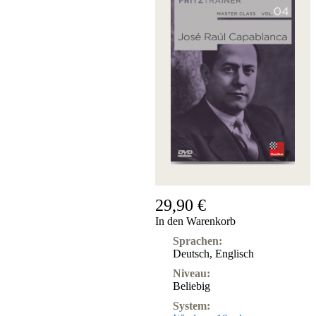
Fritz&Fertig
Monographie
60
Minuten
FritzTrainer
Schach
lernen
Anfängerprodukte
ChessBase
Magazin
Magazin
Extra
Abonnement
29,90 €
Sonstiges
In den Warenkorb
Ludwig
Boutique
Sprachen:
Schachfilme
Deutsch
,
Englisch
Gutschein
Niveau:
bestellen
Beliebig
System: