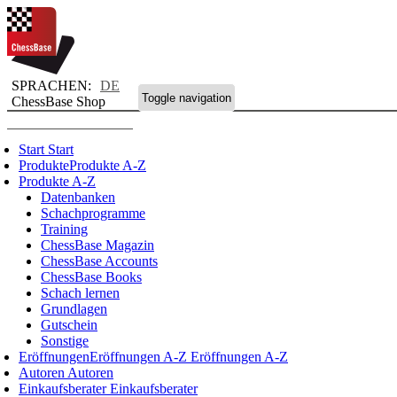
SPRACHEN:
DE
Toggle navigation
ChessBase Shop
Start
Start
Produkte
Produkte A-Z
Produkte A-Z
Datenbanken
Schachprogramme
Training
ChessBase Magazin
ChessBase Accounts
ChessBase Books
Schach lernen
Grundlagen
Gutschein
Sonstige
Eröffnungen
Eröffnungen A-Z
Eröffnungen A-Z
Autoren
Autoren
Einkaufsberater
Einkaufsberater