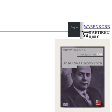
WARENKORB
Login
0
ARTIKEL
0,00 €
Seitenanfang
✔
Startseite
Neuheiten
Autoren
Eröffnungen
Impressum
AGB
Datenschutz
über
uns
FAQ
Lizenzen
Barrierefreiheit
Cookies
Management
Compliance