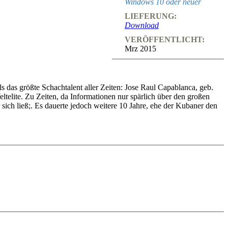
Windows 10 oder neuer
LIEFERUNG:
Download
VERÖFFENTLICHT:
Mrz 2015
 das größte Schachtalent aller Zeiten: Jose Raul Capablanca, geb.
ltelite. Zu Zeiten, da Informationen nur spärlich über den großen
 sich ließ;. Es dauerte jedoch weitere 10 Jahre, ehe der Kubaner den
tmeisters vor. Oliver Reeh hat eine erlesene Auswahl an kleinen
 Capablancas strategische Leistungen ein und findet erstaunliche
lanca wickelte gern ins Endspiel ab, er war sich seiner besonderen
ert. Ein biographischer Teil, Tabellen sowie je eine Taktik- und
eingeben. Mit Videofeedback (auch zu Fehlern) und weiteren