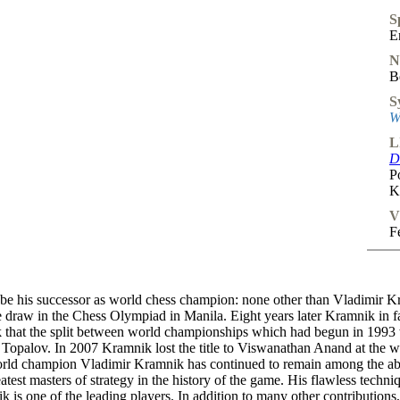
S
E
N
B
S
W
L
D
P
K
V
F
be his successor as world chess champion: none other than Vladimir K
 one draw in the Chess Olympiad in Manila. Eight years later Kramnik i
that the split between world championships which had begun in 1993 w
in Topalov. In 2007 Kramnik lost the title to Viswanathan Anand at th
 world champion Vladimir Kramnik has continued to remain among the absol
test masters of strategy in the history of the game. His flawless techn
 is one of the leading players. In addition to many other contributions