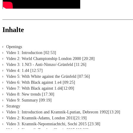
Inhalte
Openings
Video 1: Introduction [02:53]
Video 2: World Championship London 2000 [20:28]
Video 3: 1.Nf3 - Anti-Nimzo/-Grünfeld [11:26]
Video 4: 1.d4 [12:57]
Video 5: With White against the Grünfeld [07:56]
Video 6: With Black against 1.e4 [09:25]
Video 7: With Black against 1.d4[12:09]
Video 8: New trends [17:30]
Video 9: Summary [09:19]
Strategy
Video 1: Introduction and Kramnik-Lputian, Debrecen 1992[13:20]
Video 2: Kramnik-Adams, London 2011[21:19]
Video 3: Kramnik-Nepomniachtchi, Sochi 2015 [23:38]
Video 4: Kramnik-Topalov, Skopje 2015 [19:26]