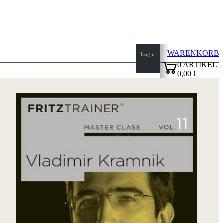
WARENKORB
Login
0
ARTIKEL
0,00 €
Seitenanfang
✔
Startseite
Neuheiten
Autoren
Eröffnungen
Impressum
AGB
Datenschutz
über
uns
FAQ
Lizenzen
Barrierefreiheit
Cookies
Management
Compliance