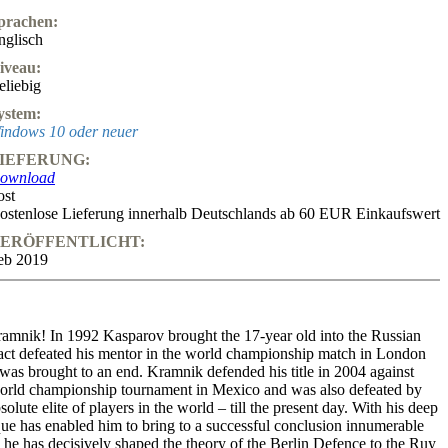
prachen:
nglisch
iveau:
eliebig
ystem:
indows 10 oder neuer
IEFERUNG:
ownload
ost
ostenlose Lieferung innerhalb Deutschlands ab 60 EUR Einkaufswert
ERÖFFENTLICHT:
eb 2019
ramnik! In 1992 Kasparov brought the 17-year old into the Russian
n fact defeated his mentor in the world championship match in London
as brought to an end. Kramnik defended his title in 2004 against
e world championship tournament in Mexico and was also defeated by
ute elite of players in the world – till the present day. With his deep
ique has enabled him to bring to a successful conclusion innumerable
, he has decisively shaped the theory of the Berlin Defence to the Ruy