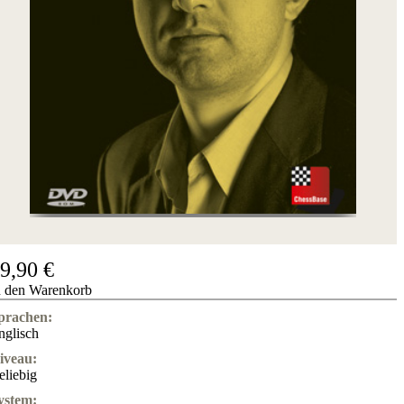
Hotline
Chessbase
Accounts
Mitgliedschaft
Dukaten
Schachprogramme
Fritz
ChessBase
Programmpakete
Programm-
Upgrade
Datenbank
CB-
9,90 €
Pakete
n den Warenkorb
Training
prachen:
Eröffnung
nglisch
Mittelspiel
Endspiel
iveau:
Master
eliebig
Class
ystem:
Weltmeisterschach