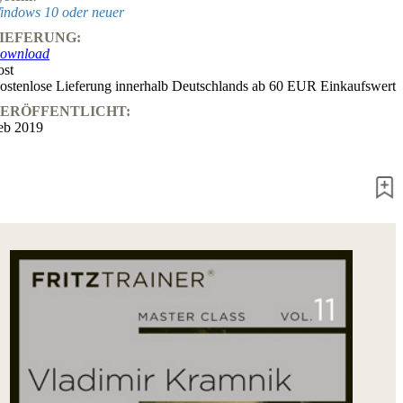
indows 10 oder neuer
Fritz&Fertig
Monographie
IEFERUNG:
60
ownload
Minuten
ost
FritzTrainer
ostenlose Lieferung innerhalb Deutschlands ab 60 EUR Einkaufswert
Schach
ERÖFFENTLICHT:
lernen
eb 2019
Anfängerprodukte
ChessBase
Magazin
Magazin
Extra
Abonnement
Sonstiges
Ludwig
Boutique
Schachfilme
Gutschein
bestellen