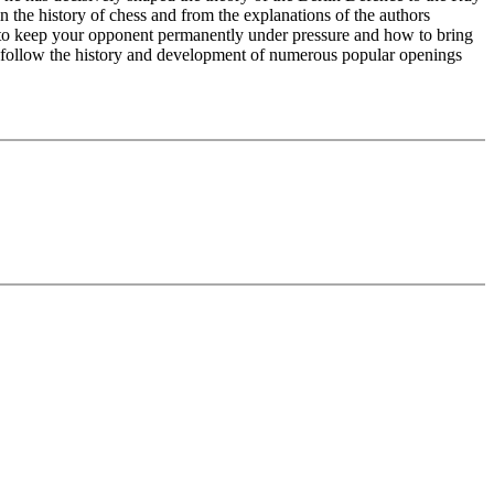
 the history of chess and from the explanations of the authors
w to keep your opponent permanently under pressure and how to bring
o follow the history and development of numerous popular openings
eingeben. Mit Videofeedback (auch zu Fehlern) und weiteren
on (Ausgangsstellung – Endstellung) üben
Fritz testen Sie Ihr neues Wissen und spielen aktiv die neue