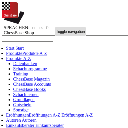
SPRACHEN:
en
es
fr
Toggle navigation
ChessBase Shop
Start
Start
Produkte
Produkte A-Z
Produkte A-Z
Datenbanken
Schachprogramme
Training
ChessBase Magazin
ChessBase Accounts
ChessBase Books
Schach lernen
Grundlagen
Gutschein
Sonstige
Eröffnungen
Eröffnungen A-Z
Eröffnungen A-Z
Autoren
Autoren
Einkaufsberater
Einkaufsberater