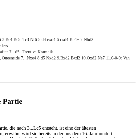
6 3.Bc4 Bc5 4.c3 Nf6 5.d4 exd4 6.cxd4 Bb4+ 7.Nbd2
rders
after 7...d5: Trent vs Kramnik
g Queenside 7...Nxe4 8.d5 Nxd2 9.Bxd2 Bxd2 10.Qxd2 Ne7 11.0-0-0: Van
e Partie
rtie, die nach 3...Lc5 entsteht, ist eine der ältesten
, erwähnt wird sie bereits in der aus dem 16. Jahrhundert