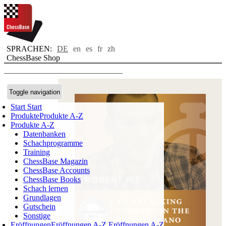
SPRACHEN:
DE
en
es
fr
zh
ChessBase Shop
Toggle navigation
Start
Start
Produkte
Produkte A-Z
Produkte A-Z
Datenbanken
Schachprogramme
Training
ChessBase Magazin
ChessBase Accounts
ChessBase Books
Schach lernen
Grundlagen
Gutschein
Sonstige
Eröffnungen
Eröffnungen A-Z
Eröffnungen A-Z