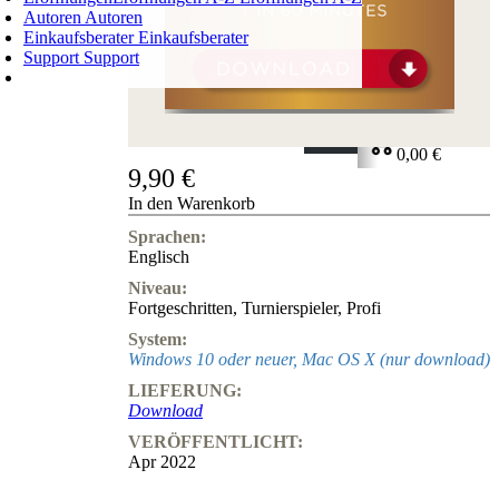
Autoren
Autoren
Einkaufsberater
Einkaufsberater
Support
Support
WARENKORB
Login
0
ARTIKEL
0,00 €
9,90 €
✔
In den Warenkorb
Sprachen:
Englisch
Niveau:
Fortgeschritten
,
Turnierspieler
,
Profi
System:
Windows 10 oder neuer, Mac OS X (nur download)
LIEFERUNG:
Download
VERÖFFENTLICHT:
Apr 2022