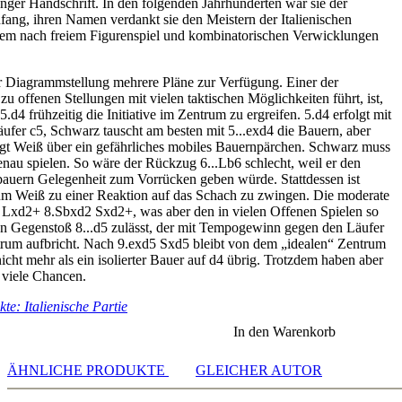
ger Handschrift. In den folgenden Jahrhunderten war sie der
nfang, ihren Namen verdankt sie den Meistern der Italienischen
llem nach freiem Figurenspiel und kombinatorischen Verwicklungen
r Diagrammstellung mehrere Pläne zur Verfügung. Einer der
 zu offenen Stellungen mit vielen taktischen Möglichkeiten führt, ist,
5.d4 frühzeitig die Initiative im Zentrum zu ergreifen. 5.d4 erfolgt mit
äufer c5, Schwarz tauscht am besten mit 5...exd4 die Bauern, aber
gt Weiß über ein gefährliches mobiles Bauernpärchen. Schwarz muss
genau spielen. So wäre der Rückzug 6...Lb6 schlecht, weil er den
auern Gelegenheit zum Vorrücken geben würde. Stattdessen ist
 um Weiß zu einer Reaktion auf das Schach zu zwingen. Die moderate
 Lxd2+ 8.Sbxd2 Sxd2+, was aber den in vielen Offenen Spielen so
en Gegenstoß 8...d5 zulässt, der mit Tempogewinn gegen den Läufer
rum aufbricht. Nach 9.exd5 Sxd5 bleibt von dem „idealen“ Zentrum
cht mehr als ein isolierter Bauer auf d4 übrig. Trotzdem haben aber
r viele Chancen.
te: Italienische Partie
In den Warenkorb
ÄHNLICHE PRODUKTE
GLEICHER AUTOR