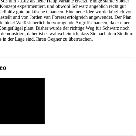
.Sc3 und 7.Ld2 als neue Hauptvariante ersetzt. Einige starke Spieler
Konzept experimentiert, und obwohl Schwarz angeblich recht gut
 definitiv gute praktische Chancen. Eine neue Idee wurde kürzlich von
tellt und von Jorden van Foreest erfolgreich angewendet. Der Plan
e bietet Weiß sicherlich hervorragende Angriffschancen, da er einen
nigsflügel plant. Bisher wurde der richtige Weg für Schwarz noch
s demonstriert, daher ist es wahrscheinlich, dass Sie nach dem Studium
s in der Lage sind, Ihren Gegner zu überraschen.
deo