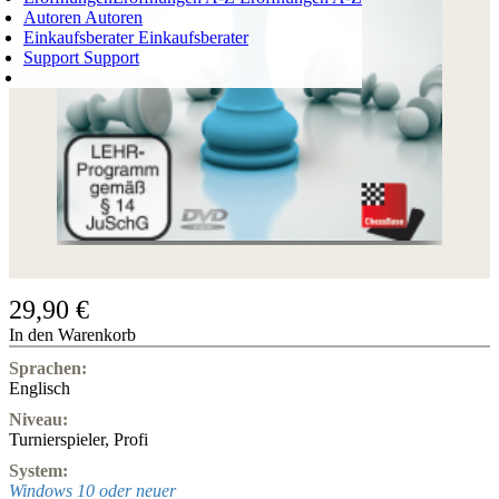
Autoren
Autoren
Einkaufsberater
Einkaufsberater
Support
Support
WARENKORB
Login
0
ARTIKEL
0,00 €
✔
29,90 €
In den Warenkorb
Sprachen:
Englisch
Niveau:
Turnierspieler
,
Profi
System:
Windows 10 oder neuer