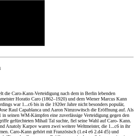
en als ChessBase-Datenbank.
auswendig lernen („Drill“) und Transformation (Ausgangsstellung –
anten werden direkt eingefügt, gespeichert und können in das eigene
) üben
eingefügt werden
fnungstraining: ausgewählte Eröffnungsstellungen werden in der
ining
ebApp Frit zonline geöffnet: Im Match gegen Fritz testen Sie Ihr
ktiv
n und spielen aktiv die neue Eröffnung.
ssBase installierten Engines können für die Analyse gestartet werden
alysis
otation und Diagrammen (Für Arbeitsblätter)
n
lt die Caro-Kann-Verteidigung nach dem in Berlin lebenden
hmeister Horatio Caro (1862–1920) und dem Wiener Marcus Kann
dings war 1...c6 bis in die 1920er Jahre nicht besonders populär,
 Jose Raul Capablanca und Aaron Nimzowitsch die Eröffnung auf. Als
1 in seinen WM-Kämpfen eine zuverlässige Verteidigung gegen den
riffe gefürchteten Mihail Tal suchte, fiel seine Wahl auf Caro- Kann.
und Anatoly Karpov waren zwei weitere Weltmeister, die 1...c6 in ihr
men. Caro-Kann gehört mit Französisch (1.e4 e6 2.d4 d5) und