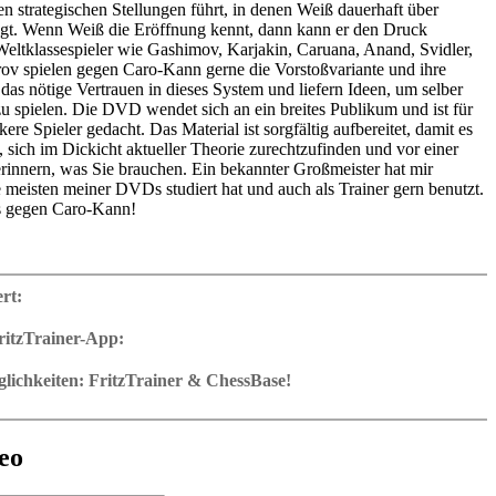
hen strategischen Stellungen führt, in denen Weiß dauerhaft über
ügt. Wenn Weiß die Eröffnung kennt, dann kann er den Druck
 Weltklassespieler wie Gashimov, Karjakin, Caruana, Anand, Svidler,
ov spielen gegen Caro-Kann gerne die Vorstoßvariante und ihre
 das nötige Vertrauen in dieses System und liefern Ideen, um selber
zu spielen. Die DVD wendet sich an ein breites Publikum und ist für
ere Spieler gedacht. Das Material ist sorgfältig aufbereitet, damit es
lt, sich im Dickicht aktueller Theorie zurechtzufinden und vor einer
 erinnern, was Sie brauchen. Ein bekannter Großmeister hat mir
ie meisten meiner DVDs studiert hat und auch als Trainer gern benutzt.
us gegen Caro-Kann!
4 Std. 38 min (in englischer Sprache)
ng mit Video-Feedback
ert:
bank mit mehr als 50 Musterspartien
ader
ritzTrainer-App:
r App für Windows
als Download oder auf DVD
ichkeiten: FritzTrainer & ChessBase!
it ca. 4-8 Std. Laufzeit
en in Fritztrainer-App oder integriert im ChessBase-Programm mit
iredatenbank: speichern und integrieren in das eigene Repertoire (in
, Notation und großer Funktionsleiste
ning oder in ChessBase)
ine kann jederzeit dazugeschaltet
nk mit allen Partien und Analysen kann sofort geöffnet werden
 Aufgaben mit Videofeedback: die Autoren präsentieren Aufgaben und
für manuelle Navigation und Analyse in Partienotation
nen direkt in Eröffnungsreferenz hinzugefügt werden
deo
ellungen, der Anwender muß die Lösung eingeben. Mit
 eigenen Varianten, Engineanalyse und Speicherung
wertung in Eröffnungsreferenz mit Partienreferenz, Partien
ck (auch zu Fehlern) und weiteren Erklärungen.
lernen: In der ChessBase WebApp Opening per Autoplay Varianten
r im Analysebrett