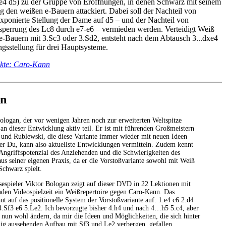
e4 d5) zu der Gruppe von Eröffnungen, in denen Schwarz mit seinem
g den weißen e-Bauern attackiert. Dabei soll der Nachteil von
xponierte Stellung der Dame auf d5 – und der Nachteil von
sperrung des Lc8 durch e7-e6 – vermieden werden. Verteidigt Weiß
e-Bauern mit 3.Sc3 oder 3.Sd2, entsteht nach dem Abtausch 3...dxe4
gsstellung für drei Hauptsysteme.
kte: Caro-Kann
en
logan, der vor wenigen Jahren noch zur erweiterten Weltspitze
an dieser Entwicklung aktiv teil. Er ist mit führenden Großmeistern
 und Rublewski, die diese Variante immer wieder mit neuen Ideen
per Du, kann also aktuellste Entwicklungen vermitteln. Zudem kennt
Angriffspotenzial des Anziehenden und die Schwierigkeiten des
aus seiner eigenen Praxis, da er die Vorstoßvariante sowohl mit Weiß
Schwarz spielt.
sespieler Viktor Bologan zeigt auf dieser DVD in 22 Lektionen mit
nden Videospielzeit ein Weißrepertoire gegen Caro-Kann. Das
ut auf das positionelle System der Vorstoßvariante auf: 1.e4 c6 2.d4
4.Sf3 e6 5.Le2. Ich bevorzugte bisher 4.h4 und nach 4…h5 5.c4, aber
 nun wohl ändern, da mir die Ideen und Möglichkeiten, die sich hinter
ig aussehenden Aufbau mit Sf3 und Le2 verbergen, gefallen.