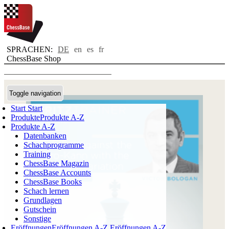
SPRACHEN:
DE
en
es
fr
ChessBase Shop
Toggle navigation
Start
Start
Produkte
Produkte A-Z
Produkte A-Z
Datenbanken
Schachprogramme
Training
ChessBase Magazin
ChessBase Accounts
ChessBase Books
Schach lernen
Grundlagen
Gutschein
Sonstige
Eröffnungen
Eröffnungen A-Z
Eröffnungen A-Z