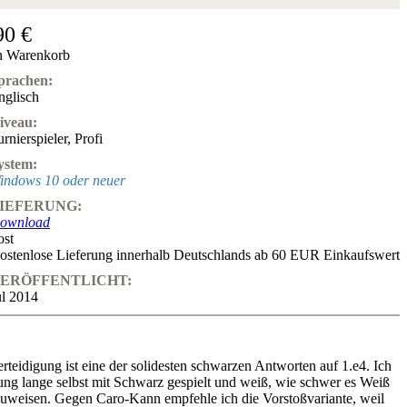
90 €
n Warenkorb
prachen:
nglisch
iveau:
urnierspieler
,
Profi
ystem:
indows 10 oder neuer
IEFERUNG:
ownload
ost
ostenlose Lieferung innerhalb Deutschlands ab 60 EUR Einkaufswert
ERÖFFENTLICHT:
ul 2014
teidigung ist eine der solidesten schwarzen Antworten auf 1.e4. Ich
ung lange selbst mit Schwarz gespielt und weiß, wie schwer es Weiß
chzuweisen. Gegen Caro-Kann empfehle ich die Vorstoßvariante, weil