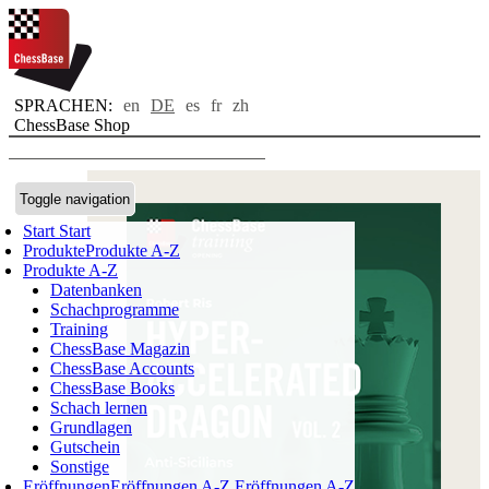
SPRACHEN:
en
DE
es
fr
zh
ChessBase Shop
Toggle navigation
Start
Start
Produkte
Produkte A-Z
Produkte A-Z
Datenbanken
Schachprogramme
Training
ChessBase Magazin
ChessBase Accounts
ChessBase Books
Schach lernen
Grundlagen
Gutschein
Sonstige
Eröffnungen
Eröffnungen A-Z
Eröffnungen A-Z