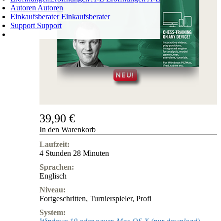
Autoren
Autoren
Einkaufsberater
Einkaufsberater
Support
Support
WARENKORB
Login
0
ARTIKEL
0,00 €
✔
39,90 €
In den Warenkorb
Laufzeit:
4 Stunden 28 Minuten
Sprachen:
Englisch
Niveau:
Fortgeschritten
,
Turnierspieler
,
Profi
System: