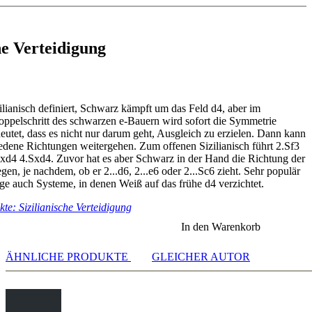
d Outro
he Verteidigung
d 3.h4
s
zilianisch definiert, Schwarz kämpft um das Feld d4, aber im
re
pelschritt des schwarzen e-Bauern wird sofort die Symmetrie
eutet, dass es nicht nur darum geht, Ausgleich zu erzielen. Dann kann
iedene Richtungen weitergehen. Zum offenen Sizilianisch führt 2.Sf3
cxd4 4.Sxd4. Zuvor hat es aber Schwarz in der Hand die Richtung der
gen, je nachdem, ob er 2...d6, 2...e6 oder 2...Sc6 zieht. Sehr populär
age auch Systeme, in denen Weiß auf das frühe d4 verzichtet.
te: Sizilianische Verteidigung
In den Warenkorb
ÄHNLICHE PRODUKTE
GLEICHER AUTOR