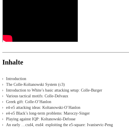
Alle in ChessBase installierten Engines können für die Analyse
Das Booklet ist ein wertvoller Beitrag zum Umwelschutz, es wur
Assisted Analysis
Druck von Notation und Diagrammen (Für Arbeitsblätter)
Inhalte
Introduction
The Colle-Koltanowski System (c3)
Introduction to White’s basic attacking setup: Colle-Burger
Various tactical motifs: Colle-Delvaux
Greek gift: Colle-O’Hanlon
e4-e5 attacking ideas: Koltanowski-O’Hanlon
e4-e5 Black’s long-term problems: Maroczy-Singer
Playing against IQP: Koltanowski-Defosse
An early …cxd4, exd4: exploiting the e5-square: Ivanisevic-Peng