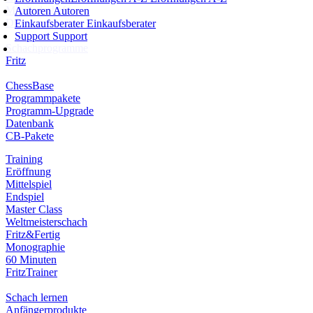
Mitgliedschaft
Autoren
Autoren
Dukaten
Einkaufsberater
Einkaufsberater
Support
Support
Schachprogramme
Fritz
ChessBase
Programmpakete
Programm-Upgrade
Datenbank
CB-Pakete
Training
Eröffnung
Mittelspiel
Endspiel
Master Class
Weltmeisterschach
Fritz&Fertig
Monographie
60 Minuten
FritzTrainer
Schach lernen
Anfängerprodukte