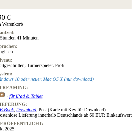
90 €
n Warenkorb
aufzeit:
 Stunden 41 Minuten
prachen:
nglisch
iveau:
ortgeschritten
,
Turnierspieler
,
Profi
ystem:
indows 10 oder neuer, Mac OS X (nur download)
TREAMING:
-
für iPad & Tablet
IEFERUNG:
B Book
,
Download
, Post (Karte mit Key für Download)
ostenlose Lieferung innerhalb Deutschlands ab 60 EUR Einkaufswert
ERÖFFENTLICHT:
kt 2025