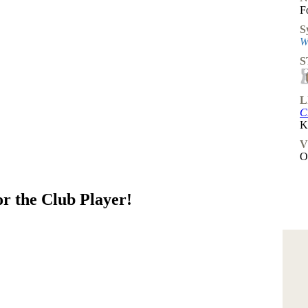
F
S
W
S
L
C
K
V
O
r the Club Player!