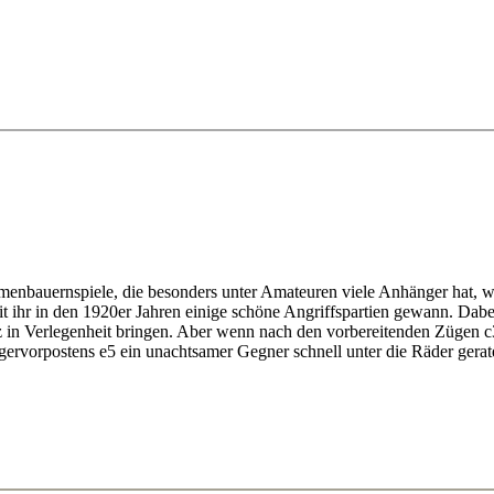
-Lei Tingjie
g5!?: Abdusattorov-Ding Liren
enbauernspiele, die besonders unter Amateuren viele Anhänger hat, wei
t ihr in den 1920er Jahren einige schöne Angriffspartien gewann. Dabe
 in Verlegenheit bringen. Aber wenn nach den vorbereitenden Zügen c
gervorpostens e5 ein unachtsamer Gegner schnell unter die Räder gerat
ubow-Capablanca