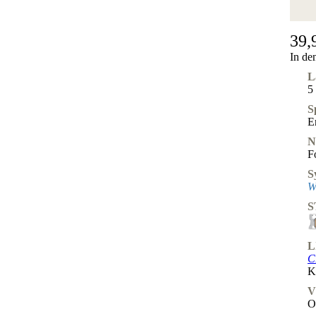
39,
In de
L
5
S
E
N
F
S
W
S
L
C
K
V
O