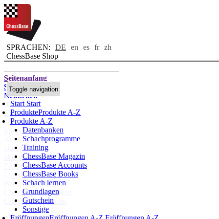
SPRACHEN:
DE
en
es
fr
zh
ChessBase Shop
Seitenanfang
Startseite
Toggle navigation
Neuheiten
Start
Start
Autoren
Produkte
Produkte A-Z
Eröffnungen
Produkte A-Z
Datenbanken
Impressum
Schachprogramme
AGB
Training
Datenschutz
ChessBase Magazin
über uns
ChessBase Accounts
FAQ
ChessBase Books
Lizenzen
Schach lernen
Barrierefreiheit
Grundlagen
Cookies Management
Gutschein
Compliance Hotline
Sonstige
Chessbase Accounts
Eröffnungen
Eröffnungen A-Z
Eröffnungen A-Z