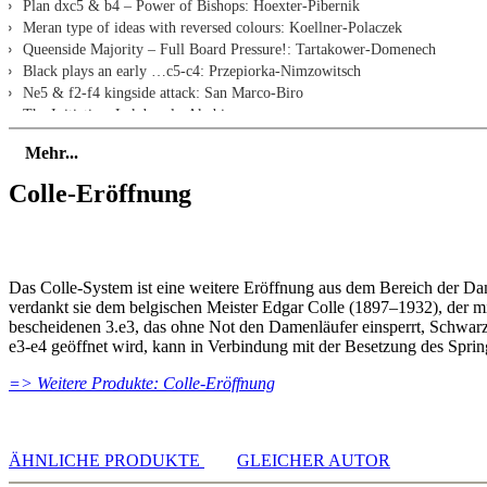
Plan dxc5 & b4 – Power of Bishops: Hoexter-Pibernik
Meran type of ideas with reversed colours: Koellner-Polaczek
Queenside Majority – Full Board Pressure!: Tartakower-Domenech
Black plays an early …c5-c4: Przepiorka-Nimzowitsch
Ne5 & f2-f4 kingside attack: San Marco-Biro
The Initiative: Lakdawala-Akobian
Open Centre: Gomez-Martinez
Mehr...
Modern Classics
Rook Lift: Wei Yi-Vidit
Colle-Eröffnung
Colle System in World Championship match!: Ding Liren-Nepomniachtchi
Triangle Variation Reversed – Queenside vs Centre, Basic ideas: Ju Wenjun
Triangle Variation Reversed – Queenside vs Centre, Modern Theory …g7-
The Zukertort System (b3)
Das Colle-System ist eine weitere Eröffnung aus dem Bereich der Dam
Power of White’s Bishops: Jussupow-Scheeren
verdankt sie dem belgischen Meister Edgar Colle (1897–1932), der mi
Super GM vs. Amateur – basic ideas explained: Jussupow-Uurits
bescheidenen 3.e3, das ohne Not den Damenläufer einsperrt, Schwarz
A Free Attack!: Maroczy-Blake
e3-e4 geöffnet wird, kann in Verbindung mit der Besetzung des Sprin
How to anticipate Black’s defensive measures: Bruzon-Anand
A sensational new interpretation of the Zukertort!: Carlsen-Korobov
=> Weitere Produkte: Colle-Eröffnung
c4-d4 vs. d6-e6 attacking plans for White: Colle-Gruenfeld
…Ba3 idea, a model game for Black and improvements for White: Bogolj
A repertoire against the King’s Indian: Nakamura-Idani
ÄHNLICHE PRODUKTE
GLEICHER AUTOR
A repertoire against Benko/Ben-Oni: Efimenko-Hnydiuk
Exercises