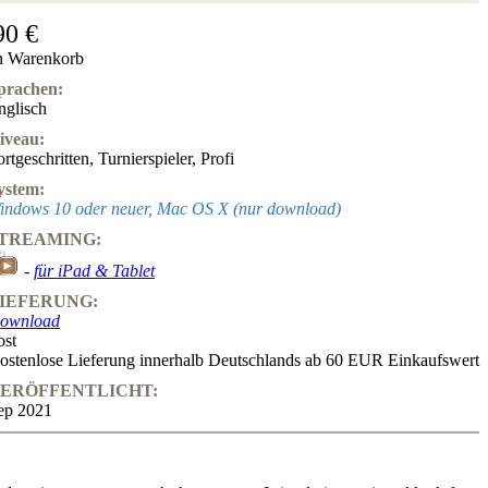
90 €
n Warenkorb
prachen:
nglisch
iveau:
ortgeschritten
,
Turnierspieler
,
Profi
ystem:
indows 10 oder neuer, Mac OS X (nur download)
TREAMING:
-
für iPad & Tablet
IEFERUNG:
ownload
ost
ostenlose Lieferung innerhalb Deutschlands ab 60 EUR Einkaufswert
ERÖFFENTLICHT:
ep 2021