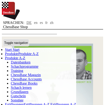
SPRACHEN:
DE
en
es
fr
zh
ChessBase Shop
Toggle navigation
Start
Start
Produkte
Produkte A-Z
Produkte A-Z
Datenbanken
Schachprogramme
Training
ChessBase Magazin
ChessBase Accounts
ChessBase Books
Schach lernen
Grundlagen
Gutschein
Sonstige
Eröffnungen
Eröffnungen A-Z
Eröffnungen A-Z