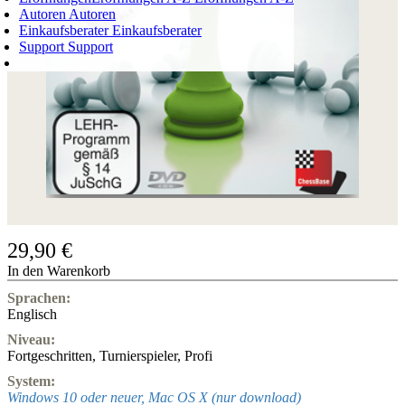
Autoren
Autoren
Einkaufsberater
Einkaufsberater
Support
Support
WARENKORB
Login
0
ARTIKEL
0,00 €
✔
29,90 €
In den Warenkorb
Sprachen:
Englisch
Niveau:
Fortgeschritten
,
Turnierspieler
,
Profi
System:
Windows 10 oder neuer, Mac OS X (nur download)