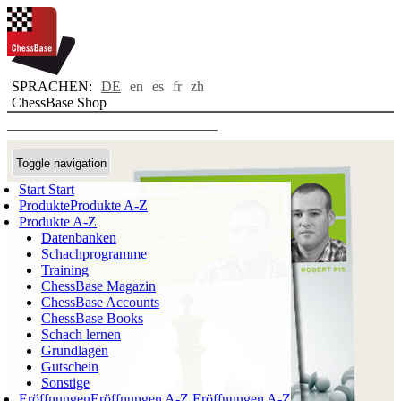
SPRACHEN:
DE
en
es
fr
zh
ChessBase Shop
Toggle navigation
Start
Start
Produkte
Produkte A-Z
Produkte A-Z
Datenbanken
Schachprogramme
Training
ChessBase Magazin
ChessBase Accounts
ChessBase Books
Schach lernen
Grundlagen
Gutschein
Sonstige
Eröffnungen
Eröffnungen A-Z
Eröffnungen A-Z