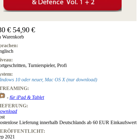
80 €
54,90 €
n Warenkorb
prachen:
nglisch
iveau:
ortgeschritten
,
Turnierspieler
,
Profi
ystem:
indows 10 oder neuer, Mac OS X (nur download)
TREAMING:
-
für iPad & Tablet
IEFERUNG:
ownload
ost
ostenlose Lieferung innerhalb Deutschlands ab 60 EUR Einkaufswert
ERÖFFENTLICHT:
ep 2021