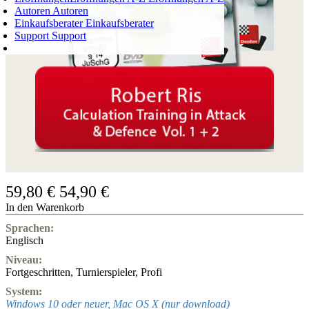
Autoren
Autoren
Einkaufsberater
Einkaufsberater
Support
Support
WARENKORB
Login
0
ARTIKEL
0,00 €
✔
59,80 €
54,90 €
In den Warenkorb
Sprachen:
Englisch
Niveau:
Fortgeschritten
,
Turnierspieler
,
Profi
System:
Windows 10 oder neuer, Mac OS X (nur download)