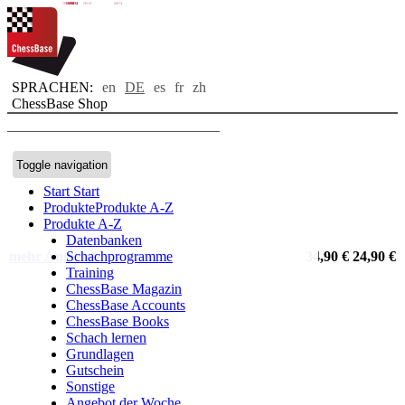
neu
neu
neu
neu
neu
neu
SPRACHEN:
en
DE
es
fr
zh
ChessBase Shop
Toggle navigation
Start
Start
Produkte
Produkte A-Z
Produkte A-Z
Datenbanken
mehr Angebote
Schachprogramme
34,90 €
24,90 €
Training
ChessBase Magazin
ChessBase Accounts
ChessBase Books
Schach lernen
Grundlagen
Gutschein
Sonstige
Angebot der Woche