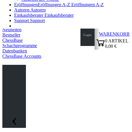
Eröffnungen
Eröffnungen A-Z
Eröffnungen A-Z
Autoren
Autoren
Einkaufsberater
Einkaufsberater
Support
Support
Neuheiten
WARENKORB
Bestseller
Login
ChessBase
0
ARTIKEL
Schachprogramme
0,00 €
Datenbanken
✔
ChessBase Accounts
‹