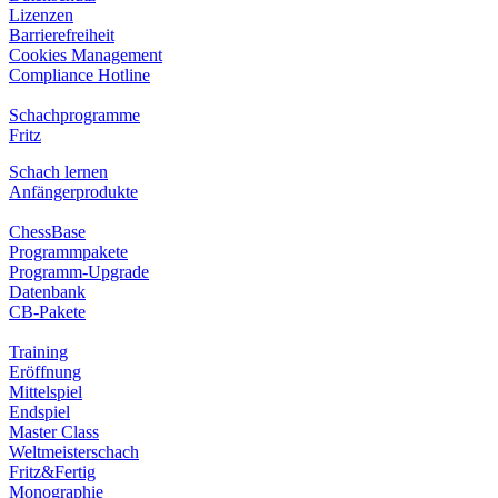
Lizenzen
Barrierefreiheit
Cookies Management
Compliance Hotline
Schachprogramme
Fritz
Schach lernen
Anfängerprodukte
ChessBase
Programmpakete
Programm-Upgrade
Datenbank
CB-Pakete
Training
Eröffnung
Mittelspiel
Endspiel
Master Class
Weltmeisterschach
Fritz&Fertig
Monographie