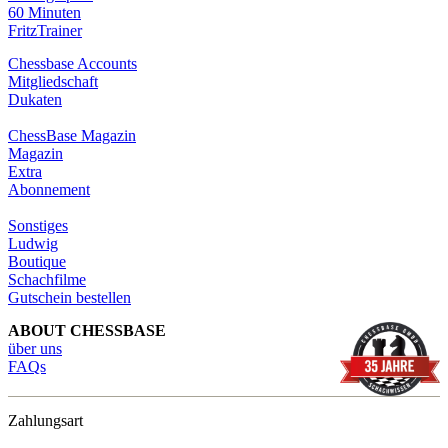
60 Minuten
FritzTrainer
Chessbase Accounts
Mitgliedschaft
Dukaten
ChessBase Magazin
Magazin
Extra
Abonnement
Sonstiges
Ludwig
Boutique
Schachfilme
Gutschein bestellen
ABOUT CHESSBASE
über uns
FAQs
Zahlungsart