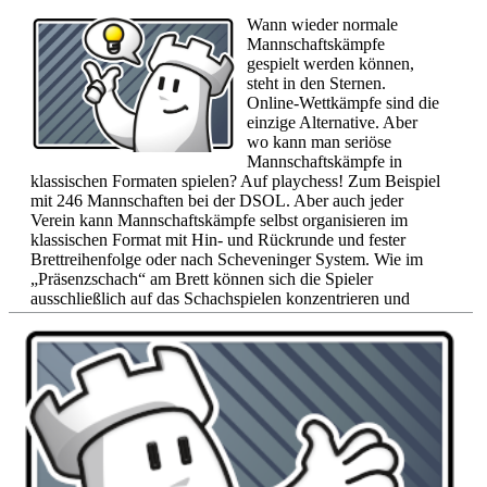
Wann wieder normale
Mannschaftskämpfe
gespielt werden können,
steht in den Sternen.
Online-Wettkämpfe sind die
einzige Alternative. Aber
wo kann man seriöse
Mannschaftskämpfe in
klassischen Formaten spielen? Auf playchess! Zum Beispiel
mit 246 Mannschaften bei der DSOL. Aber auch jeder
Verein kann Mannschaftskämpfe selbst organisieren im
klassischen Format mit Hin- und Rückrunde und fester
Brettreihenfolge oder nach Scheveninger System. Wie im
„Präsenzschach“ am Brett können sich die Spieler
ausschließlich auf das Schachspielen konzentrieren und
müssen sich nicht um die Paarungen kümmern oder auch
nicht selbst herausfordern. Nur die Mannschaftsführer
müssen etwas mehr tun, genau wie bei „normalen“
Mannschaftskämpfen.
Mehr...
6